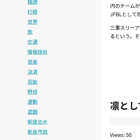
精読
内のチームが
打順
JFBLとし
世界
三重スリーア
旅
るという。そ
交通
情報技術
音楽
決済
芸能
野球
運動
凛として時
遊戯
新座志木
新座市政
Views: 50