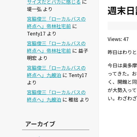
サイズだとバカに感じる
に
週末日
堤一弘
より
宮脇俊三「ローカルバスの
終点へ」帝林社宅前
に
Tenty17
より
Views: 47
宮脇俊三「ローカルバスの
終点へ」帝林社宅前
に
益子
昨日はわりと
明宏
より
今日は奥多摩
宮脇俊三「ローカルバスの
ってきた。お
終点へ」九艘泊
に
Tenty17
く、開館と同
より
が大勢入って
宮脇俊三「ローカルバスの
い。わざわざ
終点へ」九艘泊
に
稚拙
より
アーカイブ