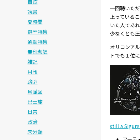
自炊
一回聴いただ
読書
上っているこ
夏時間
いた人であれ
選挙特集
少なくとも圧
通勤特集
オリコンアル
無印珈竰
トでも１位に
雑記
月報
路眺
鳥瞰図
巴士旅
日常
政治
still a Sigure
未分類
アーティ