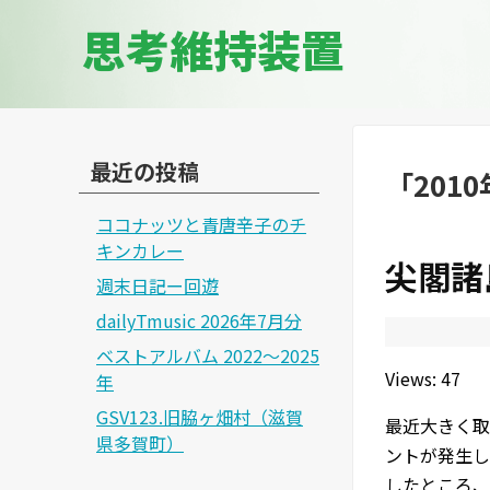
思考維持装置
最近の投稿
「
201
ココナッツと青唐辛子のチ
キンカレー
尖閣諸
週末日記ー回遊
dailyTmusic 2026年7月分
ベストアルバム 2022～2025
Views: 47
年
GSV123.旧脇ヶ畑村（滋賀
最近大きく取
県多賀町）
ントが発生し
したところ、