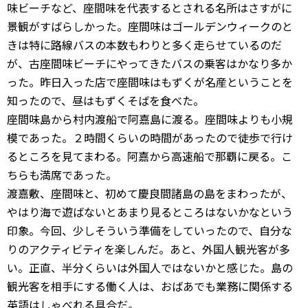
味ビーチなど、座間味を代表するとされる名所はさすがに
景観がすばらしかった。座間味はゴールデンウィークのと
きは特に路線バスの本数もわりと多く走らせているのだ
が、古座間味ビーチにやってきたバスの乗客はかなり多か
った。昨日入った店で座間味はもずくが名産ということを
知ったので、昼はもずくそばを食べた。
座間味島から村内渡船で阿嘉島に渡る。座間味よりも小規
模であった。２時間くらいの時間があったので徒歩で行け
るところを見てまわる。阿嘉から高速船で那覇に戻る。こ
ちらも満席であった。
渡嘉敷、座間味と、初めて慶良間諸島の島をまわったが、
やはり海で遊ばないとあまり見るところはないかなという
印象。今回、少しそういう準備をしていったので、自分な
りのアクティビティを楽しんだ。あと、外国人観光客が多
い。正直、半分くらいは外国人ではないかと感じた。島の
観光客を相手にする働く人は、おばあでも業務に関係する
英語はしゃべれる具合だ。