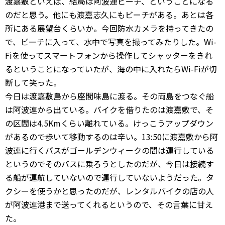
渡嘉敷といえば、結局は阿波連ビーチ、ということになる
のだと思う。他にも渡嘉志久にもビーチがある。あとは各
所にある展望台くらいか。今回防水カメラを持ってきたの
で、ビーチに入って、水中で写真を撮ってみたりした。Wi-
Fiを使ってスマートフォンから操作してシャッターをきれ
るということになっていたが、海の中に入れたらWi-Fiが切
断して笑った。
今日は渡嘉敷島から座間味島に渡る。その両島をつなぐ船
は阿波連から出ている。バイクを借りたのは渡嘉敷で、そ
の区間は4.5Kmくらい離れている。けっこうアップダウン
があるので歩いて移動するのは辛い。13:50に渡嘉敷から阿
波連に行くバスがゴールデンウィークの間は運行している
というのでそのバスに乗ろうとしたのだが、今日は接続す
る船が運航していないので運行していないようだった。タ
クシーを使うかと思ったのだが、レンタルバイクの店の人
が阿波連港まで送ってくれるというので、その言葉に甘え
た。