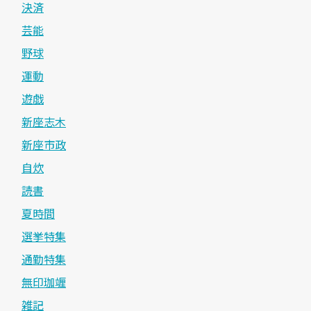
決済
芸能
野球
運動
遊戯
新座志木
新座市政
自炊
読書
夏時間
選挙特集
通勤特集
無印珈竰
雑記