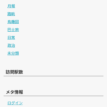
月報
路眺
鳥瞰図
巴士旅
日常
政治
未分類
訪問駅数
メタ情報
ログイン