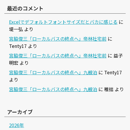
最近のコメント
Excelでデフォルトフォントサイズだとバカに感じる
に
堤一弘
より
宮脇俊三「ローカルバスの終点へ」帝林社宅前
に
Tenty17
より
宮脇俊三「ローカルバスの終点へ」帝林社宅前
に
益子
明宏
より
宮脇俊三「ローカルバスの終点へ」九艘泊
に
Tenty17
より
宮脇俊三「ローカルバスの終点へ」九艘泊
に
稚拙
より
アーカイブ
2026年