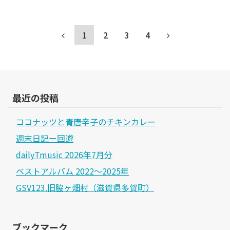
1
2
3
4
最近の投稿
ココナッツと青唐辛子のチキンカレー
週末日記ー回遊
dailyTmusic 2026年7月分
ベストアルバム 2022～2025年
GSV123.旧脇ヶ畑村（滋賀県多賀町）
ブックマーク