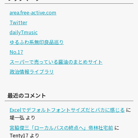
area.free-active.com
Twitter
dailyTmusic
ゆるふわ系無印良品巡り
No.17
スーパーで売っている醤油のまとめサイト
政治情報ライブラリ
最近のコメント
Excelでデフォルトフォントサイズだとバカに感じる
に
堤一弘
より
宮脇俊三「ローカルバスの終点へ」帝林社宅前
に
Tenty17
より