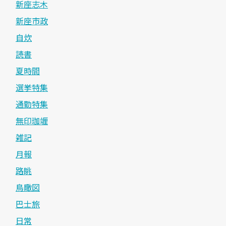
新座志木
新座市政
自炊
読書
夏時間
選挙特集
通勤特集
無印珈竰
雑記
月報
路眺
鳥瞰図
巴士旅
日常