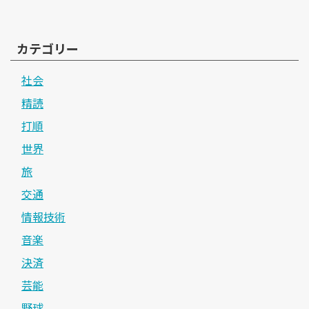
カテゴリー
社会
精読
打順
世界
旅
交通
情報技術
音楽
決済
芸能
野球