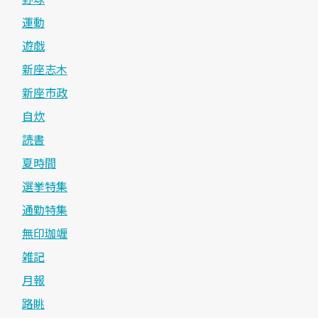
運動
遊戯
新座志木
新座市政
自炊
読書
夏時間
選挙特集
通勤特集
無印珈竰
雑記
月報
路眺