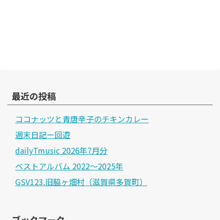
最近の投稿
ココナッツと青唐辛子のチキンカレー
週末日記ー回遊
dailyTmusic 2026年7月分
ベストアルバム 2022～2025年
GSV123.旧脇ヶ畑村（滋賀県多賀町）
ブックマーク