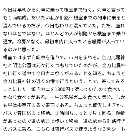
今日は早朝から列車に乗って根室まで行く。列車と言って
も１両編成。だいたい私が釧路〜根室までの列車に乗ると
混んでいるのだが、今日もわりと混んでいた。ただ、座れ
ないほどではない。ほとんどの人が釧路から根室まで乗り
通す。冷房がなく、最初車内に入ったとき暖房が入ってい
るのかと思った。
根室ではまず自転車を借りて、市内をまわる。金刀比羅神
社と明治公園は元々行くつもりでいたのだが、金刀比羅神
社に行く道中で今日カニ祭りがあることを知る。ちょうど
金刀比羅神社の近くの港で行うということで、寄ってみる
ことにした。焼きカニを1800円で売っていたので食べた。
かなり食べでがある。一生分花咲ガニを食べた気分。しか
も昼は根室花まるで寿司である。ちょっと贅沢しすぎか。
バスで春国岱まで移動。１時間ちょっとで見て回る。時間
があったので道の駅まで歩いて移動。道の駅から釧路行き
のバスに乗る。こちらは夜行バスで使うような３列シート