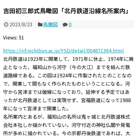
吉田初三郎式鳥瞰図「北丹鉄道沿線名所案内」
2023/8/23
鳥瞰図
0
Views: 51
https://iiif.nichibun.ac.jp/YSD/detail/004871364.html
北丹鉄道は1923年に開業して、1971年に休止、1974年に廃
止となった、福知山から河守（今の大江）までを結んだ鉄
道路線である。この図は1924年に作製されたとのことなの
で、開業して間もなく作られたものということになる。河
守から宮津までは破線になっており、延伸する予定ではあ
ったが北丹鉄道としては実現せず、宮福鉄道になって1988
年になって宮津まで開業した。
名所案内とあるが、福知山の名所は鬼ヶ城と北丹鉄道株式
会社本社しか描かれていない。河守付近の神社仏閣や発電
所が多めに描かれている。今の京都丹後鉄道であれば、大