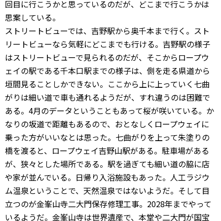
回目に行こうかと思っているのだが、どこまで行こうかは
思案している。
ストリートビューでは、吉野駅から奥千本まで行く。スト
リートビューなら気軽にどこまでも行ける。吉野駅の様子
はストリートビューで見られるのだが、そこからロープウ
ェイの駅である千本口駅までの様子は、側を走る県道から
垣間見ることしかできない。ここから上に上っていく七曲
がりは細い道で車も通れるようだが、すれ違うのは困難で
ある。4月のデータということもあって桜が咲いている。か
なりの坂道で距離もあるので、おとなしくロープウェイに
乗った方がいいなとは思った。七曲がりを上って朱塗りの
橋を渡ると、ロープウェイ吉野山駅がある。駐車場がある
が、狭々とした場所である。駅を過ぎても細い道の脇に店
や家が並んでいる。日帰り入浴施設もあった。人工ラジウ
ム温泉ということで、天然温泉ではないようだ。そして目
立つのが金峯山寺二大門保存修理工事。2028年までやって
いるようだ。金峯山寺は世界遺産で、本堂や二大門が国宝