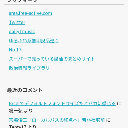
area.free-active.com
Twitter
dailyTmusic
ゆるふわ系無印良品巡り
No.17
スーパーで売っている醤油のまとめサイト
政治情報ライブラリ
最近のコメント
Excelでデフォルトフォントサイズだとバカに感じる
に
堤一弘
より
宮脇俊三「ローカルバスの終点へ」帝林社宅前
に
Tenty17
より