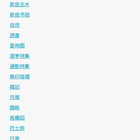
新座志木
新座市政
自炊
読書
夏時間
選挙特集
通勤特集
無印珈竰
雑記
月報
路眺
鳥瞰図
巴士旅
日常