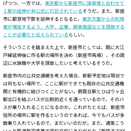
げつつ、一方では、
東京都から新座市に操車場と合わせて
１駅の延伸が非公式に打診されている
そうだ。また、新座
市に都営地下鉄を延伸するとなると、
東京方面からの利用
者が増加するよう、大学、企業、娯楽施設などを誘致する
ことが必要だと伝えられている
らしい。
そういうことを踏まえた上で、新座市としては、既に大江
戸線延伸後に作る駅の場所を決め（新座市馬場）、その周
辺に水族館や大学を誘致したいと考えているそうだ。
新座市内の公共交通網を考えた場合、新駅予定地は現状で
は何もない場所で、ここに駅ができても既存の公共交通機
関と有機的に結びつくことがない。朝霞台駅とひばりヶ丘
駅北口を結ぶバスが比較的近くを通っているので、そのバ
スが乗り入れることになるのか。これがたとえば、新座市
役所の場所に駅を作るというのであれば、今でもバスが多
数乗り入れているので、まだいいのだが。また、通常こう
いった鉄道新設事業の宣伝文句にありがちな「新宿までXX