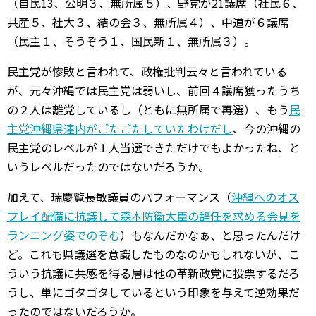
（自民13、公明３、無所属５）、野党が21議席（社民６、
共産５、社大３、結の会３、無所属４）、中道が６議席
（民主１、そうぞう１、国民新１、無所属３）。
民主党が惨敗と言われて、政権批判云々と言われている
が、元々沖縄では民主党は弱いし、前回４議席獲ったうち
の２人は離党しているし（ともに無所属で再選）、もう
民
主党沖縄県連内がごたごたしていたわけだし
、今の沖縄の
民主党のレベルが１人当選できただけでもよかったね、と
いうレベルだったのではないだろうか。
加えて、瑞慶覧長敏議員のパフォーマンス（
沖縄へのオス
プレイ配備に抗議して森本防衛大臣の辞任を求める会見を
ランニング姿でのぞむ
）もなんだかなぁ、と思ったんだけ
ど。これも県議選を意識したものなのかもしれないが、こ
ういう抗議に共感を得る層は他の革新政党に投票するだろ
うし、単にゴタゴタしているという印象を与えて逆効果だ
ったのではないだろうか。