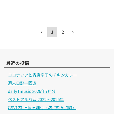
1
2
最近の投稿
ココナッツと青唐辛子のチキンカレー
週末日記ー回遊
dailyTmusic 2026年7月分
ベストアルバム 2022～2025年
GSV123.旧脇ヶ畑村（滋賀県多賀町）