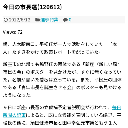
今日の市長選(120612)
2012/6/12
選挙特集
0
Views: 72
朝、志木駅南口。平松氏が一人で活動をしていた。「本
人」たすきをかけて政策レポートを配っていた。
新座市の北部でも嶋野氏の団体である「新座『新しい風』
市民の会」のポスターを見かけたが、すぐに無くなってい
た。名前が書いた看板は立っている。また、平松氏の団体
である「青年市長を誕生させる会」のポスターも見かける
ようになった。
９日に新座市長選の立候補予定者説明会が行われて、
毎日
新聞の記事
によると、既に立候補を表明している嶋野、平
松氏の他に、須田健治市長と田中幸弘元市議ともう１人