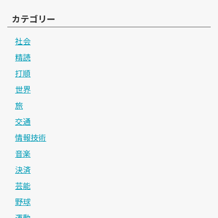
カテゴリー
社会
精読
打順
世界
旅
交通
情報技術
音楽
決済
芸能
野球
運動