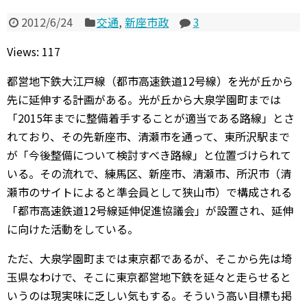
2012/6/24
交通
,
新座市政
3
Views: 117
都営地下鉄大江戸線（都市高速鉄道12号線）を光が丘から
先に延伸する計画がある。光が丘から大泉学園町までは
「2015年までに整備着手することが適当である路線」とさ
れており、その先新座市、清瀬市を通って、東所沢駅まで
が「今後整備について検討すべき路線」と位置づけられて
いる。その流れで、練馬区、新座市、清瀬市、所沢市（清
瀬市のサイトによると準会員として狭山市）で構成される
「都市高速鉄道12号線延伸促進協議会」が設置され、延伸
に向けた活動をしている。
ただ、大泉学園町までは東京都であるが、そこから先は埼
玉県なわけで、そこに東京都営地下鉄を延々と走らせると
いうのは現実味に乏しい気もする。そういう高い目標も掲