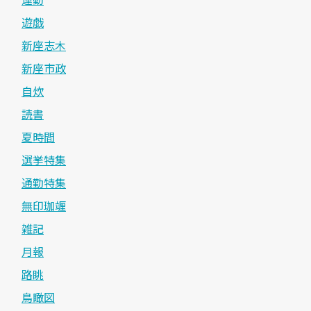
遊戯
新座志木
新座市政
自炊
読書
夏時間
選挙特集
通勤特集
無印珈竰
雑記
月報
路眺
鳥瞰図