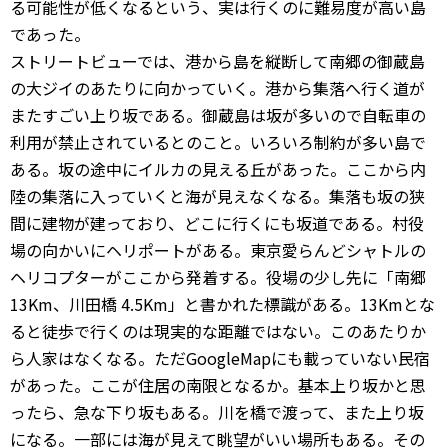
る可能性が低くなるという、実は行くのに難易度が高い島
であった。
ストリートビューでは、港から島を縦断して南郷の御蔵島
の大ジイのあたりに向かっていく。港から集落へ行く道が
またすごい上り坂である。御蔵島は坂が多いので自転車の
利用が禁止されているとのこと。いろいろ制約が多い島で
ある。坂の途中にイルカの見える丘があった。ここから内
陸の集落に入っていくと海が見えなくなる。集落も坂の狭
間に建物が建っており、どこに行くにも坂道である。村役
場の向かいにヘリポートがある。東京愛らんどシャトルの
ヘリコプターがここから発着する。役場の少し先に「南郷
13Km、川田橋 4.5Km」と書かれた標識がある。13Kmとな
ると徒歩で行くのは現実的な距離ではない。このあたりか
ら人家はなくなる。ただGoogleMapにも載っていない民宿
があった。ここが住居の南限となるか。基本上り坂かと思
ったら、急な下り坂もある。川を橋で渡って、また上り坂
になる。一部には海が見えて眺望がいい場所もある。その