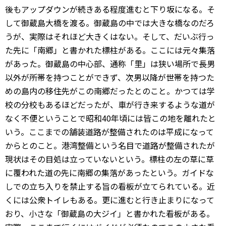
後もアップダウンが続きある程度進むと下り坂になる。そ
して御蔵島大橋を渡る。御蔵島の中では大きな橋なのだろ
うが、実際はそれほど大きくはない。そして、だいぶ行っ
た先に「南郷」と書かれた標柱がある。ここには元々集落
があった。御蔵島の中心部、通称「里」は狭い場所で長男
以外が所帯を持つことができず、次男以降が世帯を持つた
めの島内の移住先がこの南郷だったとのこと。かつては学
校の分校もあるほどだったが、車が行き来するような道が
なく不便ということで昭和40年頃には皆この地を離れたと
いう。ここまでの舗装道路が整備されたのは平成になって
からとのこと。港湾整備という名目で道路が整備されたが
現状はその目処は立っていないという。標柱の左の草に草
に覆われた道の先に南郷の集落があったという。ガイドな
しでの立ち入りを禁止する旨の看板が立てられている。近
くには公衆トイレもある。更に進むと行き止まりになって
おり、小さな「御蔵島の大ジイ」と書かれた看板がある。