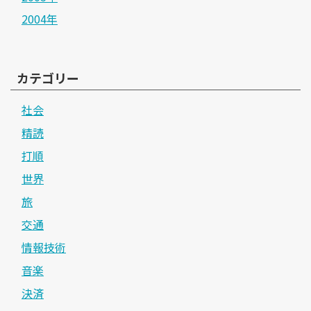
2004年
カテゴリー
社会
精読
打順
世界
旅
交通
情報技術
音楽
決済