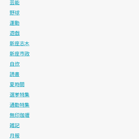
芸能
野球
運動
遊戯
新座志木
新座市政
自炊
読書
夏時間
選挙特集
通勤特集
無印珈竰
雑記
月報