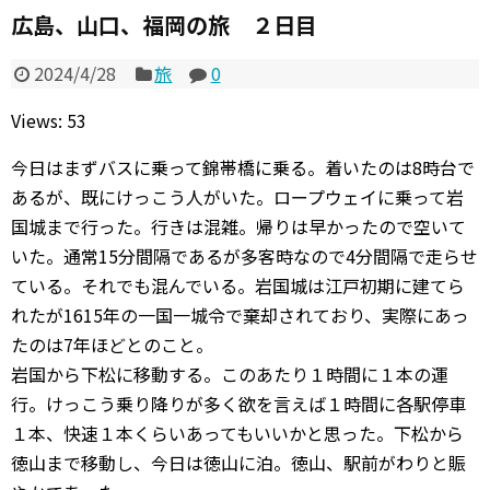
広島、山口、福岡の旅 ２日目
2024/4/28
旅
0
Views: 53
今日はまずバスに乗って錦帯橋に乗る。着いたのは8時台で
あるが、既にけっこう人がいた。ロープウェイに乗って岩
国城まで行った。行きは混雑。帰りは早かったので空いて
いた。通常15分間隔であるが多客時なので4分間隔で走らせ
ている。それでも混んでいる。岩国城は江戸初期に建てら
れたが1615年の一国一城令で棄却されており、実際にあっ
たのは7年ほどとのこと。
岩国から下松に移動する。このあたり１時間に１本の運
行。けっこう乗り降りが多く欲を言えば１時間に各駅停車
１本、快速１本くらいあってもいいかと思った。下松から
徳山まで移動し、今日は徳山に泊。徳山、駅前がわりと賑