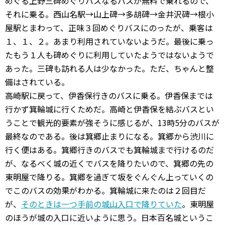
めぐる上野三碑めぐりバスなるバスが無料で乗れるので、
それに乗る。西山名駅→山上碑→多胡碑→金井沢碑→根小
屋駅とまわって、正味３回めぐりバスにのったが、乗客は
１、１、２。あまり利用されていないようだ。最後に乗っ
たもう１人も碑めぐりに利用していたようではないようで
あった。三碑も訪れる人は少なかった。ただ、ちゃんと整
備はされている。
高崎駅に戻って、伊香保行きのバスに乗る。伊香保までは
行かず箕輪城に行くためだ。高崎と伊香保を結ぶバスとい
うことで観光的要素が強そうに感じるが、13時5分のバスが
最終なのである。後は箕郷止まりになる。箕郷から渋川に
行く便はある。箕郷行きのバスでも箕輪城まで行けるのだ
が、なるべく城の近くでバスを降りたいので、箕郷の先の
東明屋で降りる。箕郷を過ぎて坂をぐんぐん上っていくの
でこのバスの効果がわかる。箕輪城に来たのは２回目だ
が、
そのときは一つ手前の城山入口で降りていた
。東明屋
のほうが城の入口に近いように思う。日本百名城というこ