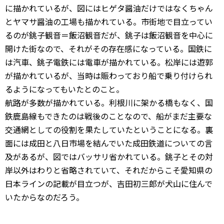
に描かれているが、図にはヒゲタ醤油だけではなくちゃん
とヤマサ醤油の工場も描かれている。市街地で目立ってい
るのが銚子観音＝飯沼観音だが、銚子は飯沼観音を中心に
開けた街なので、それがその存在感になっている。国鉄に
は汽車、銚子電鉄には電車が描かれている。松岸には遊郭
が描かれているが、当時は賑わっており船で乗り付けられ
るようになってもいたとのこと。
航路が多数が描かれている。利根川に架かる橋もなく、国
鉄鹿島線もできたのは戦後のことなので、船がまだ主要な
交通網としての役割を果たしていたということになる。裏
面には成田と八日市場を結んでいた成田鉄道についての言
及があるが、図ではバッサリ省かれている。銚子とその対
岸以外はわりと省略されていて、それだからこそ愛知県の
日本ラインの記載が目立つが、吉田初三郎が犬山に住んで
いたからなのだろう。