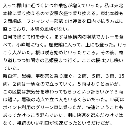
入って郡山に近づくにつれ乗客が増えていった。私は東北
本線に乗り換えるので安積永盛で乗り換える。東北本線も
２両編成。ワンマンで一部駅では運賃を車内で払う方式に
直っており、本線の風格がない。
白河で降りて町を歩く。まずは駅構内の喫茶でカレーを食
べて、小峰城に行く。歴史館に入って、上にも登った。けっ
こう人がいた。桜は咲き始めといったところ。その後、寄
り道しつつ妙関寺の乙姫桜まで行く。ここの桜は少し咲い
ていた。
新白河、黒磯、宇都宮と乗り継ぐ。２両、５両、３両、15
両。２両は一駅なので立っていく。５両はわりと長いが、
この区間は旅気分を味わってもらうという計らいか？３両
は短い。黒磯の時点で立つ人もいるくらいだった。15両は
ポイント利用のグリーン車に乗ったが、快速ということも
あってかけっこう混んでいた。別に快速を選んだわけでは
なく、接続のいい列車が快速だったというだけだが。