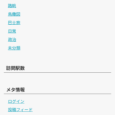
路眺
鳥瞰図
巴士旅
日常
政治
未分類
訪問駅数
メタ情報
ログイン
投稿フィード