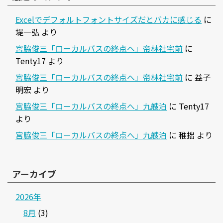
Excelでデフォルトフォントサイズだとバカに感じる
に
堤一弘
より
宮脇俊三「ローカルバスの終点へ」帝林社宅前
に
Tenty17
より
宮脇俊三「ローカルバスの終点へ」帝林社宅前
に
益子
明宏
より
宮脇俊三「ローカルバスの終点へ」九艘泊
に
Tenty17
より
宮脇俊三「ローカルバスの終点へ」九艘泊
に
稚拙
より
アーカイブ
2026年
8月
(3)