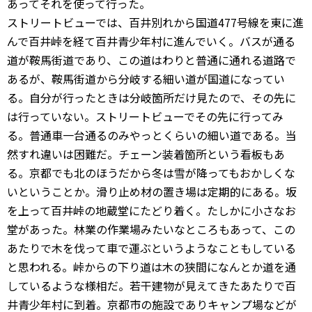
あってそれを使って行った。
ストリートビューでは、百井別れから国道477号線を東に進
んで百井峠を経て百井青少年村に進んでいく。バスが通る
道が鞍馬街道であり、この道はわりと普通に通れる道路で
あるが、鞍馬街道から分岐する細い道が国道になってい
る。自分が行ったときは分岐箇所だけ見たので、その先に
は行っていない。ストリートビューでその先に行ってみ
る。普通車一台通るのみやっとくらいの細い道である。当
然すれ違いは困難だ。チェーン装着箇所という看板もあ
る。京都でも北のほうだから冬は雪が降ってもおかしくな
いということか。滑り止め材の置き場は定期的にある。坂
を上って百井峠の地蔵堂にたどり着く。たしかに小さなお
堂があった。林業の作業場みたいなところもあって、この
あたりで木を伐って車で運ぶというようなこともしている
と思われる。峠からの下り道は木の狭間になんとか道を通
しているような様相だ。若干建物が見えてきたあたりで百
井青少年村に到着。京都市の施設でありキャンプ場などが