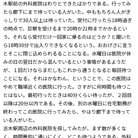
木駅前の外科医院はわりとできたばかりである。行ってみ
たら廊下にまで待っている人がいた。中ももちろん人がぎ
っしりで30人以上は待っていた。受付に行ったら18時過ぎ
の時点で、診察を受けるまで20時か21時までかかるとい
う。それなら受付だけ一回家に帰るのはどうか？と聞いた
ら18時30分で出入りできなくなるという。おおげさに言う
とそこに閉じ込められるることになる。水曜日は医院が休
みの日の翌日だから混んでいるという事情があるようだ
が、１回だけならまだしもこれから通うとなると毎回待つ
ことになる。それはかなわん、ということで、この医院は
やめて職場近くの医院に行った。さすがに何時間も待つこ
とはない。最初行ったときは40分くらい待ったが、２回目
以降は20分以内である。その後、別の水曜日に在宅勤務が
終わってこの医院に行ってみたら、やはり廊下まで待って
いる人がいた。
志木駅周辺の外科医院を探してみたが、まず数が多くな
く、時間帯的に通いにくく、どこも待つようである。外科