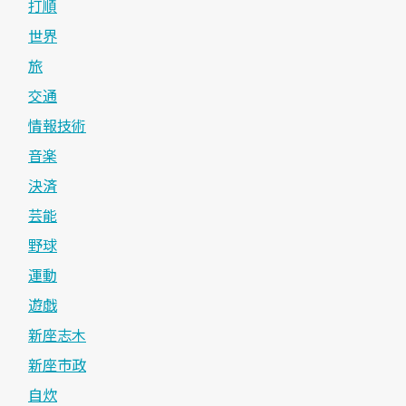
打順
世界
旅
交通
情報技術
音楽
決済
芸能
野球
運動
遊戯
新座志木
新座市政
自炊