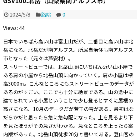
GSV100.北岳（山梨県南アルプス市）
2024/5/8
路眺
0
Views: 44
日本でいちばん高い山は富士山だが、二番目に高い山は北
岳になる。北岳だが南アルプス。所属自治体も南アルプス
市となった（元々は芦安村）。
ストリートビューでは、北岳山頂にいちばん近い山小屋で
ある肩の小屋から北岳山頂に向かっていく。肩の小屋は標
高3000m。こんなところにもストリートビューのデータが
あるのがすごい。ここでも十分に絶景である。山の途中に
建てられている小屋ということで少し登るとすぐに屋根の
高さになる。10月のデータだが若干の雪がある。最初はな
だらかだと思ったら急に急勾配になった。上を見るより下
を見たほうがその急さがわかる。急なところを上ったら案
内版があった。北岳山頂徒歩20分と書いてある。登山客の