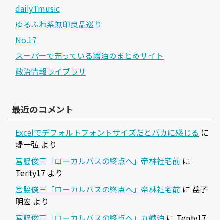
dailyTmusic
ゆるふわ系無印良品巡り
No.17
スーパーで売っている醤油のまとめサイト
政治情報ライブラリ
最近のコメント
Excelでデフォルトフォントサイズだとバカに感じる
に
堤一弘
より
宮脇俊三「ローカルバスの終点へ」帝林社宅前
に
Tenty17
より
宮脇俊三「ローカルバスの終点へ」帝林社宅前
に
益子
明宏
より
宮脇俊三「ローカルバスの終点へ」九艘泊
に
Tenty17