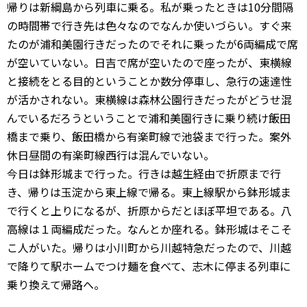
帰りは新綱島から列車に乗る。私が乗ったときは10分間隔
の時間帯で行き先は色々なのでなんか使いづらい。すぐ来
たのが浦和美園行きだったのでそれに乗ったが6両編成で席
が空いていない。日吉で席が空いたので座ったが、東横線
と接続をとる目的ということか数分停車し、急行の速達性
が活かされない。東横線は森林公園行きだったがどうせ混
んでいるだろうということで浦和美園行きに乗り続け飯田
橋まで乗り、飯田橋から有楽町線で池袋まで行った。案外
休日昼間の有楽町線西行は混んでいない。
今日は鉢形城まで行った。行きは越生経由で折原まで行
き、帰りは玉淀から東上線で帰る。東上線駅から鉢形城ま
で行くと上りになるが、折原からだとほぼ平坦である。八
高線は１両編成だった。なんとか座れる。鉢形城はそこそ
こ人がいた。帰りは小川町から川越特急だったので、川越
で降りて駅ホームでつけ麺を食べて、志木に停まる列車に
乗り換えて帰路へ。