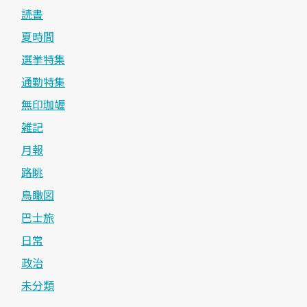
読書
夏時間
選挙特集
通勤特集
無印珈竰
雑記
月報
路眺
鳥瞰図
巴士旅
日常
政治
未分類