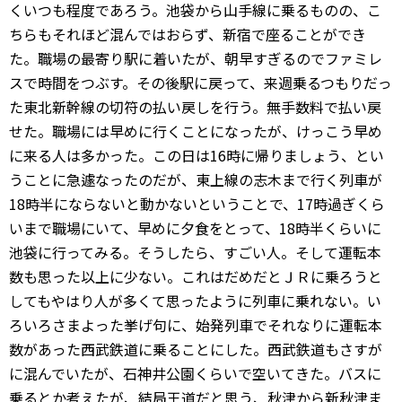
くいつも程度であろう。池袋から山手線に乗るものの、こ
ちらもそれほど混んではおらず、新宿で座ることができ
た。職場の最寄り駅に着いたが、朝早すぎるのでファミレ
スで時間をつぶす。その後駅に戻って、来週乗るつもりだっ
た東北新幹線の切符の払い戻しを行う。無手数料で払い戻
せた。職場には早めに行くことになったが、けっこう早め
に来る人は多かった。この日は16時に帰りましょう、とい
うことに急遽なったのだが、東上線の志木まで行く列車が
18時半にならないと動かないということで、17時過ぎくら
いまで職場にいて、早めに夕食をとって、18時半くらいに
池袋に行ってみる。そうしたら、すごい人。そして運転本
数も思った以上に少ない。これはだめだとＪＲに乗ろうと
してもやはり人が多くて思ったように列車に乗れない。い
ろいろさまよった挙げ句に、始発列車でそれなりに運転本
数があった西武鉄道に乗ることにした。西武鉄道もさすが
に混んでいたが、石神井公園くらいで空いてきた。バスに
乗るとか考えたが、結局王道だと思う、秋津から新秋津ま