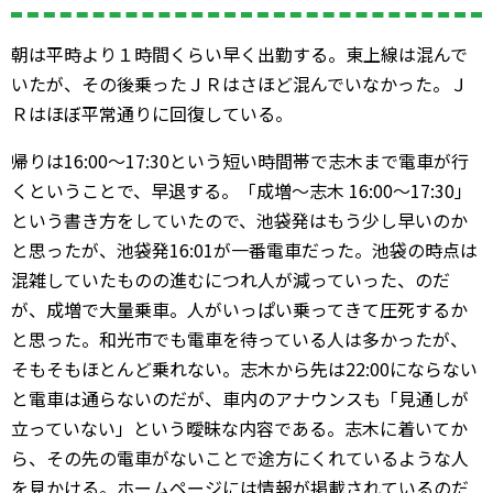
朝は平時より１時間くらい早く出勤する。東上線は混んで
いたが、その後乗ったＪＲはさほど混んでいなかった。Ｊ
Ｒはほぼ平常通りに回復している。
帰りは16:00～17:30という短い時間帯で志木まで電車が行
くということで、早退する。「成増～志木 16:00～17:30」
という書き方をしていたので、池袋発はもう少し早いのか
と思ったが、池袋発16:01が一番電車だった。池袋の時点は
混雑していたものの進むにつれ人が減っていった、のだ
が、成増で大量乗車。人がいっぱい乗ってきて圧死するか
と思った。和光市でも電車を待っている人は多かったが、
そもそもほとんど乗れない。志木から先は22:00にならない
と電車は通らないのだが、車内のアナウンスも「見通しが
立っていない」という曖昧な内容である。志木に着いてか
ら、その先の電車がないことで途方にくれているような人
を見かける。ホームページには情報が掲載されているのだ