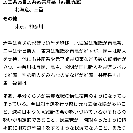
民主系vs自民系vs共産系（vs無所属）
北海道、三重
その他
東京、神奈川
岩手は震災の影響で選挙を延期。北海道は現職が自民系、
三重は全員新人。東京は現職を自民が推すが、民主は新人
を支持、他にも共産系や元宮崎県知事など多数の候補者が
立つ。神奈川は自民、民主、公明が同じ新人を県連レベル
で推薦。別の新人をみんなの党などが推薦。共産系も出
馬。福岡は
まあ、半分くらいが実質現職の信任投票のようになってし
まっている。今回知事選を行う県は元々鉄板な県が多いこ
と、減税日本やＸＸ維新の会が勢いづいているがそれらの
勢いが限定的であること、民主党が一時期やったように積
極的に地方選挙闘争をするような状況でないこと、あたり