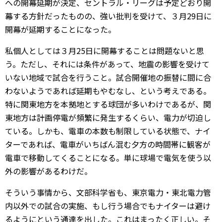
への開幕延期が決定、セントラル・リーグは予定どおり開
幕する方針だったものの、強い批判を受けて、３月29日に
開幕が延期することになった。
私個人としては３月25日に開幕することは問題ないと思
う。ただし、それには条件があって、地震の影響を受けて
いない地域で試合を行うこと。試合開催地の振替に間に合
わないようであれば延期もやむなし、という考えである。
特に関東地方を本拠地とする球団が多いわけであるが、関
東地方は計画停電が頻繁に発生するくらい、電力が切迫し
ている。しかも、電車の本数も制限している状態で、ナイ
ターであれば、電車がいちばん混む夕方の時間帯に観客が
電車で移動してくることになる。単に球場で電気を使う以
外の影響があるわけだ。
そういう事情から、文部科学省も、東京電力・東北電力管
内以外での試合の実施、もし行う場合でもナイターは避け
るようにという通達を出した。これはまったく正しい。そ