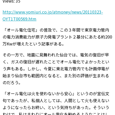
Views: 35
http://www.yomiuri.co.jp/atmoney/news/20110323-
OYT1T00569.htm
「オール電化住宅」の普及で、この３年間で東京電力管内
の電力消費能力が原子力発電プラント２基分にあたる約200
万Kwが増えたという記事がある。
その一方で、地震に見舞われた仙台では、電気の復旧が早
く、ガスの復旧が遅れたことでオール電化でよかったとい
う声もある。しかし、今夏に東北電力管内でも計画停電が
始まり仙台市も範囲内となると、また別の評価が生まれる
のだろう。
「オール電化は火を使わないから安心」というのが宣伝文
句であったが、私個人としては、人間として火も使えない
ようになったらお終い、という気持ちがあった。そういう
わけで、私はまわりにオール電化を勧めるようなことはし