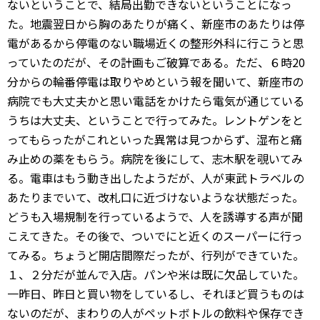
ないということで、結局出勤できないということになっ
た。地震翌日から胸のあたりが痛く、新座市のあたりは停
電があるから停電のない職場近くの整形外科に行こうと思
っていたのだが、その計画もご破算である。ただ、６時20
分からの輪番停電は取りやめという報を聞いて、新座市の
病院でも大丈夫かと思い電話をかけたら電気が通じている
うちは大丈夫、ということで行ってみた。レントゲンをと
ってもらったがこれといった異常は見つからず、湿布と痛
み止めの薬をもらう。病院を後にして、志木駅を覗いてみ
る。電車はもう動き出したようだが、人が東武トラベルの
あたりまでいて、改札口に近づけないような状態だった。
どうも入場規制を行っているようで、人を誘導する声が聞
こえてきた。その後で、ついでにと近くのスーパーに行っ
てみる。ちょうど開店間際だったが、行列ができていた。
１、２分だが並んで入店。パンや米は既に欠品していた。
一昨日、昨日と買い物をしているし、それほど買うものは
ないのだが、まわりの人がペットボトルの飲料や保存でき