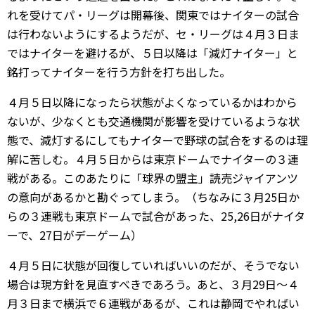
れを受けてパ・リーグは開幕後、関東ではナイターの試合
は行わないようにするようだが、セ・リーグは４月３日ま
ではナイターを避けるが、５日以降は「減灯ナイター」と
銘打ってナイターを行う方針を打ち出した。
４月５日以降になったら状態がよくなっているかはわから
ないが、少なくとも交通機関が影響を受けているような状
態で、減灯するにしてもナイターで野球の試合をするのは理
解に苦しむ。４月５日からは東京ドームでナイターの３連
戦がある。このあたりに「球界の盟主」読売ジャイアンツ
の意向があるかと勘ぐってしまう。（ちなみに３月25日か
らの３連戦も東京ドームで試合があった、25,26日がナイタ
ーで、27日がデーゲーム）
４月５日に状態が回復していればいいのだが、そうでない
場合は現方針を見直すべきであろう。あと、３月29日～４
月３日まで横浜で６連戦があるが、これは静岡でやればい