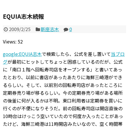
EQUIA志木続報
2009/2/25
新座志木
0
Views: 52
google:EQUIA志木
で検索したら、公式を差し置いて
当ブロ
グ
が最初にヒットしてちょっと困惑しているのだが、公式
に「南口１階へ回転寿司店をオープンする」と書いてあっ
たとおり、以前に書店があったあたりに海鮮三崎港ができ
るらしい。そして、以前別の回転寿司店があったところに
定期券売り場が移るらしい。今の定期券売り場がある場所
の後釜に何が入るかは不明。東口利用者は定期券を買いに
行くのが不便になりそうだ。前の回転寿司店は開店直後の
10時台はけっこう空いていたので何度か入ったことがあっ
たけど、海鮮三崎港は11時開店みたいなので、空く時間帯