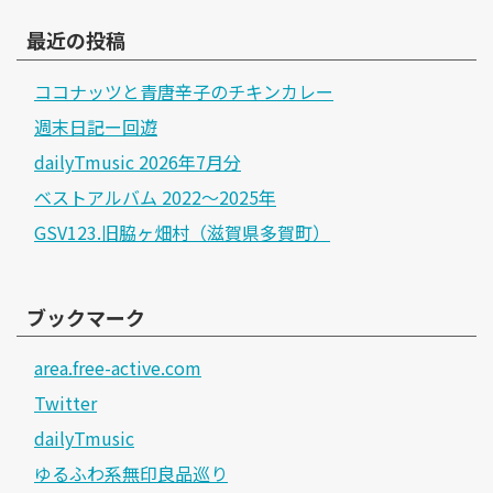
最近の投稿
ココナッツと青唐辛子のチキンカレー
週末日記ー回遊
dailyTmusic 2026年7月分
ベストアルバム 2022～2025年
GSV123.旧脇ヶ畑村（滋賀県多賀町）
ブックマーク
area.free-active.com
Twitter
dailyTmusic
ゆるふわ系無印良品巡り