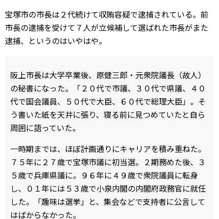
宝塚市の市長は２代続けて収賄容疑で逮捕されている。前
市長の逮捕を受けて７人が立候補して選ばれた市長がまた
逮捕、というのはいやはや。
阪上市長は大学卒業後、原健三郎・元衆院議長（故人）
の秘書になった。「２０代で市議、３０代で県議、４０
代で国会議員、５０代で大臣、６０代で総理大臣」。そ
う書いた紙を天井に張り、寝る前に見つめていたと自ら
周囲に語っていた。
一時期までは、ほぼ計画通りにキャリアを積み重ねた。
７５年に２７歳で宝塚市議に初当選。２期務めた後、３
５歳で兵庫県議に。９６年に４９歳で衆院議員に転身
し、０１年には５３歳で小泉内閣の内閣府政務官に就任
した。「趣味は選挙」と、集会などで支持者に公言して
はばからなかった。