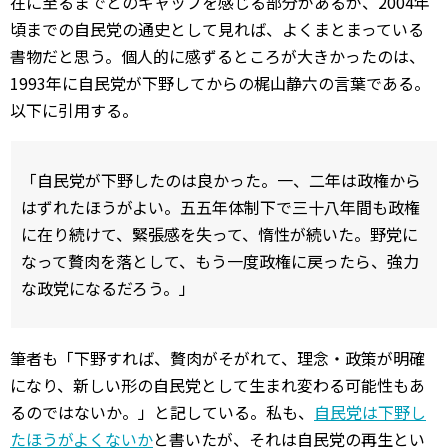
在に至るまでとのギャップを感じる部分があるが、2004年
頃までの自民党の通史として見れば、よくまとまっている
書物だと思う。個人的に感ずるところが大きかったのは、
1993年に自民党が下野してからの梶山静六の言葉である。
以下に引用する。
「自民党が下野したのは良かった。一、二年は政権から
はずれたほうがよい。五五年体制下で三十八年間も政権
に在り続けて、緊張感を失って、惰性が続いた。野党に
なって贅肉を落として、もう一度政権に戻ったら、強力
な政党になるだろう。」
筆者も「下野すれば、贅肉がそがれて、理念・政策が明確
になり、新しい形の自民党として生まれ変わる可能性もあ
るのではないか。」と記している。私も、
自民党は下野し
たほうがよくないか
と書いたが、それは自民党の再生とい