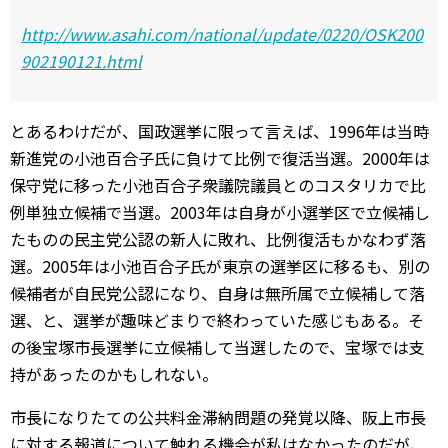
http://www.asahi.com/national/update/0220/OSK200
902190121.html
とあるわけだが、国政選挙に限って言えば、1996年は当時
新進党の小池百合子氏に負けて比例で復活当選。2000年は
保守党に移った小池百合子衆議院議員とのコスタリカで比
例単独立候補で当選。2003年は自身が小選挙区で立候補し
たものの民主党公認の新人に敗れ、比例復活もかなわず落
選。2005年は小池百合子氏が東京の選挙区に移るも、別の
候補者が自民党公認になり、自身は無所属で立候補して落
選、と、選挙が趣味どまりで終わっていた感じもある。そ
の後宝塚市長選挙に立候補して当選したので、宝塚では支
持があったのかもしれない。
市長になりたての公共料金滞納問題の発覚以降、阪上市長
に対する報道について触れる機会が私はなかったのだが、