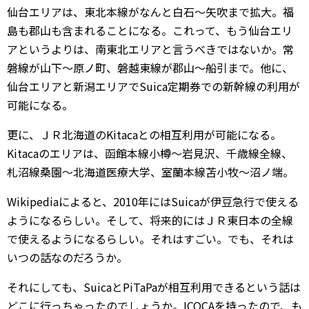
仙台エリアは、東北本線がなんと白石～矢吹まで拡大。福
島も郡山も含まれることになる。これって、もう仙台エリ
アというよりは、南東北エリアと言うべきではないか。常
磐線が山下～原ノ町、磐越東線が郡山～船引まで。他に、
仙台エリアと新潟エリアでSuica定期券での新幹線の利用が
可能になる。
更に、ＪＲ北海道のKitacaとの相互利用が可能になる。
Kitacaのエリアは、函館本線小樽～岩見沢、千歳線全線、
札沼線桑園～北海道医療大学、室蘭本線苫小牧～沼ノ端。
Wikipediaによると、2010年にはSuicaが伊豆急行で使える
ようになるらしい。そして、将来的にはＪＲ東日本の全線
で使えるようになるらしい。それはすごい。でも、それは
いつの話なのだろうか。
それにしても、SuicaとPiTaPaが相互利用できるという話は
どこに行っちゃったのでしょうか。ICOCAを持ったので、も