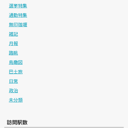
選挙特集
通勤特集
無印珈竰
雑記
月報
路眺
鳥瞰図
巴士旅
日常
政治
未分類
訪問駅数