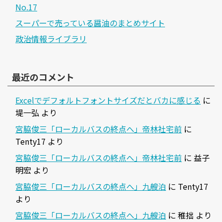
No.17
スーパーで売っている醤油のまとめサイト
政治情報ライブラリ
最近のコメント
Excelでデフォルトフォントサイズだとバカに感じる
に
堤一弘
より
宮脇俊三「ローカルバスの終点へ」帝林社宅前
に
Tenty17
より
宮脇俊三「ローカルバスの終点へ」帝林社宅前
に
益子
明宏
より
宮脇俊三「ローカルバスの終点へ」九艘泊
に
Tenty17
より
宮脇俊三「ローカルバスの終点へ」九艘泊
に
稚拙
より