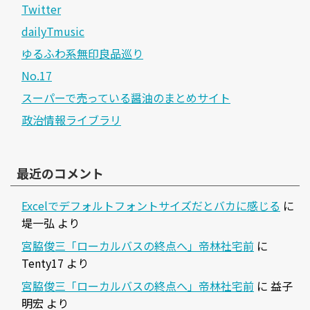
Twitter
dailyTmusic
ゆるふわ系無印良品巡り
No.17
スーパーで売っている醤油のまとめサイト
政治情報ライブラリ
最近のコメント
Excelでデフォルトフォントサイズだとバカに感じる
に
堤一弘
より
宮脇俊三「ローカルバスの終点へ」帝林社宅前
に
Tenty17
より
宮脇俊三「ローカルバスの終点へ」帝林社宅前
に
益子
明宏
より