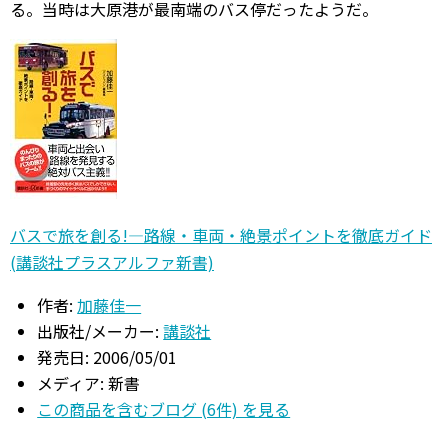
る。当時は大原港が最南端のバス停だったようだ。
バスで旅を創る!―路線・車両・絶景ポイントを徹底ガイド
(講談社プラスアルファ新書)
作者:
加藤佳一
出版社/メーカー:
講談社
発売日:
2006/05/01
メディア:
新書
この商品を含むブログ (6件) を見る