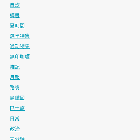
自炊
読書
夏時間
選挙特集
通勤特集
無印珈竰
雑記
月報
路眺
鳥瞰図
巴士旅
日常
政治
未分類