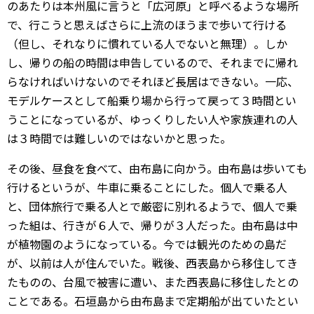
のあたりは本州風に言うと「広河原」と呼べるような場所
で、行こうと思えばさらに上流のほうまで歩いて行ける
（但し、それなりに慣れている人でないと無理）。しか
し、帰りの船の時間は申告しているので、それまでに帰れ
らなければいけないのでそれほど長居はできない。一応、
モデルケースとして船乗り場から行って戻って３時間とい
うことになっているが、ゆっくりしたい人や家族連れの人
は３時間では難しいのではないかと思った。
その後、昼食を食べて、由布島に向かう。由布島は歩いても
行けるというが、牛車に乗ることにした。個人で乗る人
と、団体旅行で乗る人とで厳密に別れるようで、個人で乗
った組は、行きが６人で、帰りが３人だった。由布島は中
が植物園のようになっている。今では観光のための島だ
が、以前は人が住んでいた。戦後、西表島から移住してき
たものの、台風で被害に遭い、また西表島に移住したとの
ことである。石垣島から由布島まで定期船が出ていたとい