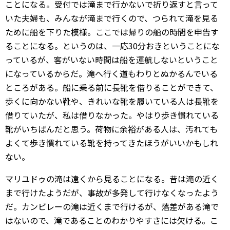
ことになる。受付では滝まで行かないで折り返すと言って
いた夫婦も、みんなが滝まで行くので、つられて滝を見る
ために船を下りた模様。ここでは帰りの船の時間を申告す
ることになる。というのは、一応30分おきということにな
っているが、客がいない時間は船を運航しないということ
になっているからだ。滝へ行く道もわりとぬかるんでいる
ところがある。船に乗る前に長靴を借りることができて、
歩くに向かない靴や、きれいな靴を履いている人は長靴を
借りていたが、私は借りなかった。やはり歩き慣れている
靴がいちばんだと思う。荷物に余裕がある人は、汚れても
よくて歩き慣れている靴を持ってきたほうがいいかもしれ
ない。
マリユドゥの滝は遠くから見ることになる。昔は滝の近く
まで行けたようだが、事故が多発して行けなくなったよう
だ。カンビレーの滝は近くまで行けるが、落差がある滝で
はないので、滝であることのわかりやすさには欠ける。こ