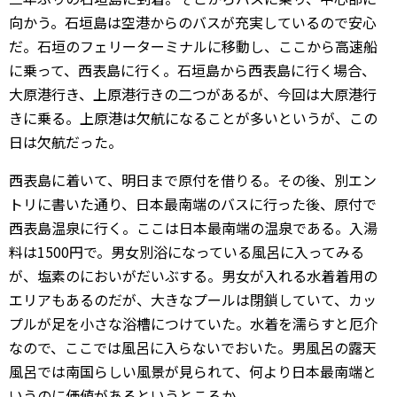
向かう。石垣島は空港からのバスが充実しているので安心
だ。石垣のフェリーターミナルに移動し、ここから高速船
に乗って、西表島に行く。石垣島から西表島に行く場合、
大原港行き、上原港行きの二つがあるが、今回は大原港行
きに乗る。上原港は欠航になることが多いというが、この
日は欠航だった。
西表島に着いて、明日まで原付を借りる。その後、別エン
トリに書いた通り、日本最南端のバスに行った後、原付で
西表島温泉に行く。ここは日本最南端の温泉である。入湯
料は1500円で。男女別浴になっている風呂に入ってみる
が、塩素のにおいがだいぶする。男女が入れる水着着用の
エリアもあるのだが、大きなプールは閉鎖していて、カッ
プルが足を小さな浴槽につけていた。水着を濡らすと厄介
なので、ここでは風呂に入らないでおいた。男風呂の露天
風呂では南国らしい風景が見られて、何より日本最南端と
いうのに価値があるというところか。