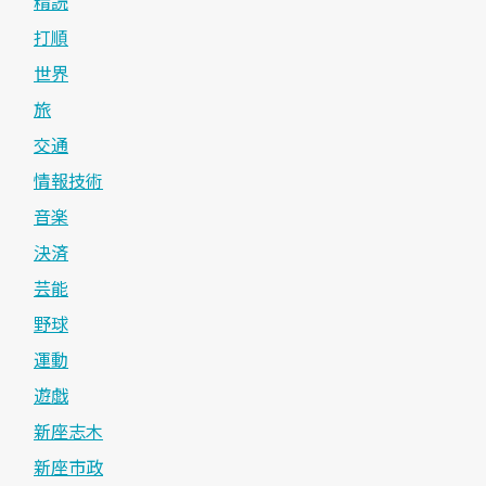
精読
打順
世界
旅
交通
情報技術
音楽
決済
芸能
野球
運動
遊戯
新座志木
新座市政