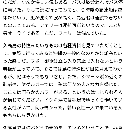
のだが、なんか悔しい気もある。バスは数分遅れでバス停
に着いた。そして港に行ってみると、９時発の高速船は運
休だという。風が強くて波が高く、高速船は運航できない
とのことである。フェリーは運航可だというので、まあ結
果オーライである。ただ、フェリーは混んでいた。
久高島の特性みたいなものは各種資料を見ていただくとし
て、実際に行ってみると沖縄の一般的なのどかな離島とい
った感じだ。フボー御嶽は立ち入り禁止で入れないという
看板が立っていて、そこでは島の特殊性が目に見えてわか
るが、他はそうでもない感じ。ただ、シマーシ浜の近くの
御嶽や、ヤグルガーでは、私は何かの大きな力を感じた。
ここには何らかのパワーがある、というのは信じられる人
が信じてください。イシキ浜では裸足でゆっくり歩いてい
る女性がいて、何か怖かった。若い女性一人で来ている人
もちらほら見かけた。
久高島では海ぶどうの養殖をしているということで、昼食