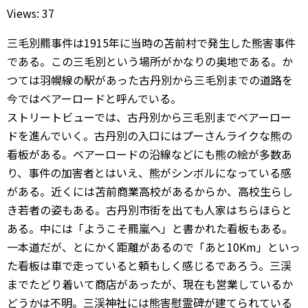
Views: 37
三毛別羆事件は1915年に当時の苫前村で発生した熊害事件
である。この三毛別という場所がかなりの奥地である。か
つては羽幌線の駅があった古丹別から三毛別までの道路を
今ではベアーロードと呼んでいる。
ストリートビューでは、古丹別から三毛別までベアーロー
ドを進んでいく。古丹別の入口にはプーさんライクな熊の
看板がある。ベアーロードの沿線などにも熊の絵が多数あ
り、事件の加害者とはいえ、熊がシンボルになっている感
がある。近くには苫前商業高校があるからか、高校生らし
き若者の姿もある。古丹別市街を出ても人家はちらほらと
ある。中には「ようこそ羆嵐へ」と書かれた看板もある。
一本道だが、とにかく距離があるので「あと10Km」といっ
た看板は車で走っていると頼もしく感じるであろう。三渓
までたどり着いて商店があったが、現在も営業しているか
どうかは不明。三渓神社には熊害慰霊碑が建てられている