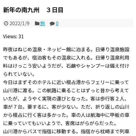
新年の南九州 ３日目
2022/1/9
旅
0
Views: 31
昨夜はねじめ温泉・ネッピー館に泊まる。日帰り温泉施設
でもあるが、宿泊客もその温泉に入れる。日帰り温泉利用
料はけっこう安いようだが、石鹸やシャンプーは備え付け
られていない。
今日はまずそのホテルに近い根占港からフェリーに乗って
山川港に渡る。この航路に乗ることはずっと昔から考えて
いたが、ようやく実現の運びとなった。客は歩行客２人、
車が７台。要するに、客が少ない。ただ、折り返しの山川
から根占に行く客は多かった。車の人は航海中に甲板の車
に乗っていてもいいようで、客席はがらがらだった。
山川港からバスで指宿に移動する。指宿から枕崎まで列車