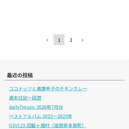
1
2
最近の投稿
ココナッツと青唐辛子のチキンカレー
週末日記ー回遊
dailyTmusic 2026年7月分
ベストアルバム 2022～2025年
GSV123.旧脇ヶ畑村（滋賀県多賀町）