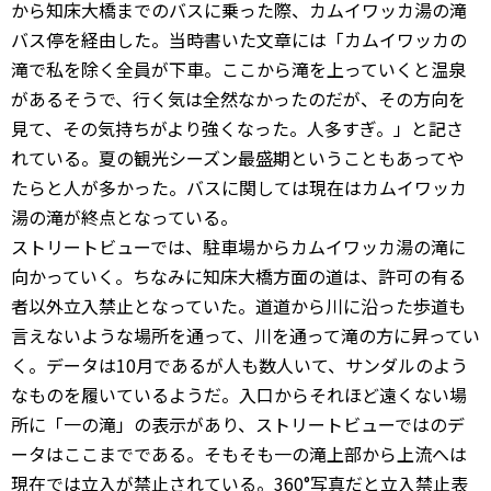
から知床大橋までのバスに乗った際、カムイワッカ湯の滝
バス停を経由した。当時書いた文章には「カムイワッカの
滝で私を除く全員が下車。ここから滝を上っていくと温泉
があるそうで、行く気は全然なかったのだが、その方向を
見て、その気持ちがより強くなった。人多すぎ。」と記さ
れている。夏の観光シーズン最盛期ということもあってや
たらと人が多かった。バスに関しては現在はカムイワッカ
湯の滝が終点となっている。
ストリートビューでは、駐車場からカムイワッカ湯の滝に
向かっていく。ちなみに知床大橋方面の道は、許可の有る
者以外立入禁止となっていた。道道から川に沿った歩道も
言えないような場所を通って、川を通って滝の方に昇ってい
く。データは10月であるが人も数人いて、サンダルのよう
なものを履いているようだ。入口からそれほど遠くない場
所に「一の滝」の表示があり、ストリートビューではのデ
ータはここまでである。そもそも一の滝上部から上流へは
現在では立入が禁止されている。360°写真だと立入禁止表