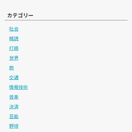
カテゴリー
社会
精読
打順
世界
旅
交通
情報技術
音楽
決済
芸能
野球