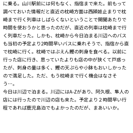
に乗る。山川駅前には何もなく、指宿まで来た。前もって
調べておいた情報だと直近の枕崎方面は西頴娃止まりで枕
崎まで行く列車はしばらくないということで開聞あたりで
時間を使おうかと思ったのだが、直近の列車は枕崎まで行
く列車だった。しかも、枕崎から今日泊まる川辺へのバス
も当初の予定より2時間早いバスに乗れそうで、指宿から直
で枕崎に行く。枕崎ではぶえん鰹の刺身を食べる。以前に
行った店に行き、思っていたよりも店の中が狭くて戸惑っ
たが、刺身の量は多く、鰹の天ぷらや小鉢もおいしかった
ので満足した。ただ、もう枕崎まで行く機会はなさそ
う…。
今日は川辺で泊まる。川辺にはA-Zがあり、阿久根、隼人の
店には行ったので川辺の店も来た。予定より２時間早い行
程であれば鹿児島泊でもよかったのだが、まあいいか。