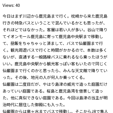
Views: 40
今日はまず川辺から鹿児島まで行く。枕崎から来た鹿児島
行きの特急バスということで混んでいるかとも思ったが、
それほどではなかった。客層は若い人が多い。谷山で降り
てイオンモール鹿児島に寄って鹿児島中央駅まで移動し
て、昼飯をちゃちゃっと済まして、バスで仙巌園まで行
く。観光周遊バスで行くと時間がかかるので、本数は多く
ないが、直通する一般路線バスに乗れるなら乗ったほうが
いい。鹿児島中央駅から観光客っぽい客もいたので同じく
仙巌園まで行くのかと思ったら、みんな天文館で降りてい
った。その後、地元の人が何人か乗ってくる。
仙巌園は二度目だが、やはり島津の威光で造った庭園だけ
あっていい庭園である。桜島と鹿児島湾を借景して造っ
た、他に真似できない庭園である。今回は島津の当主が明
治時代に居住した御殿にも入った。
仙巌園からは竜ヶ水までバスで移動し、そこからJRで隼人