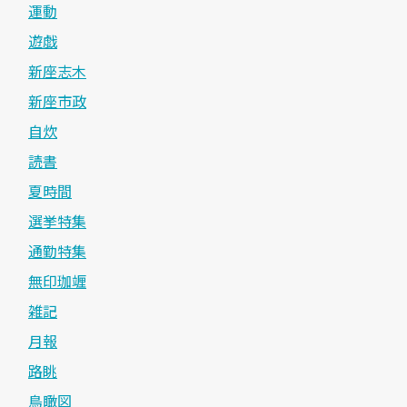
運動
遊戯
新座志木
新座市政
自炊
読書
夏時間
選挙特集
通勤特集
無印珈竰
雑記
月報
路眺
鳥瞰図