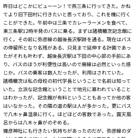
昨日はどこかにビューーン！で燕三条に行ってきた。かね
てより旧下田村に行きたいと思っており、これを機に行く
ことができた。午前中は三条でカレーラーメンを食べて、
東三条駅12時半発のバスに乗る。まずは諸橋轍次記念館に
行く。その前に弥彦線の越後長沢駅跡を通る。現在はバス
の停留所となり名残がある、只見まで延伸する計画であっ
たがそれも叶わず、越後長沢駅は下田の中心部の手前にあ
り、バスのほうが利便性は高いので廃線は必然といった感
じか。バスの乗客は数人だったが、利用はされていた。
諸橋轍次は私の母校の初代学長ということで名前は知って
いた。立派な記念館ということで地元に慕われていること
はわかったが、記念館が有料ということもあってか他の客
はいなかった。その隣の道の駅は人が多かった。更にバス
で八木ヶ鼻温泉に行く。ほどほどの客数であった。露天風
呂からは八木ヶ鼻がのぞめる。
彌彦神社にも行きたい気持ちがあったのだが、弥彦線のダ