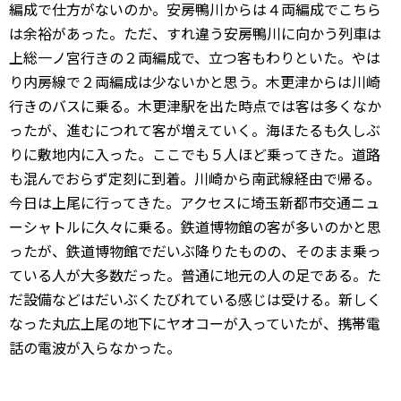
編成で仕方がないのか。安房鴨川からは４両編成でこちら
は余裕があった。ただ、すれ違う安房鴨川に向かう列車は
上総一ノ宮行きの２両編成で、立つ客もわりといた。やは
り内房線で２両編成は少ないかと思う。木更津からは川崎
行きのバスに乗る。木更津駅を出た時点では客は多くなか
ったが、進むにつれて客が増えていく。海ほたるも久しぶ
りに敷地内に入った。ここでも５人ほど乗ってきた。道路
も混んでおらず定刻に到着。川崎から南武線経由で帰る。
今日は上尾に行ってきた。アクセスに埼玉新都市交通ニュ
ーシャトルに久々に乗る。鉄道博物館の客が多いのかと思
ったが、鉄道博物館でだいぶ降りたものの、そのまま乗っ
ている人が大多数だった。普通に地元の人の足である。た
だ設備などはだいぶくたびれている感じは受ける。新しく
なった丸広上尾の地下にヤオコーが入っていたが、携帯電
話の電波が入らなかった。