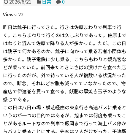
2026/6/21
日常
0
Views: 22
昨日は銚子に行ってきた。行きは佐原まわりで列車で行
く。こちらまわりで行くのは久しぶりであった。佐原まで
はわりと混んで佐原で降りる人が多かった。ただ、この日
は銚子で何かあるのか、銚子に向かって乗る若者小団体も
多かった。銚子電鉄に少し乗る。こちらもわりと観光客な
どが乗っていた。前回来たときにさばの漬け丼を食べた店
に行ったのだが、外で待っている人が複数いる状況だった
ので、断念。それほどお腹も減ってていなかったので、物
産店で伊達巻を買って食べる。飫肥の厚焼き玉子のような
感じである。
この日は八日市場・横芝経由の東京行き高速バスに乗ると
いうのが一つの目的ではあるが、旭までは何度も乗ったこ
とがあるルートなので列車で飯岡まで行って海上バス停か
らバスに乗ることにする。先客は２人だけだった。干潟駅