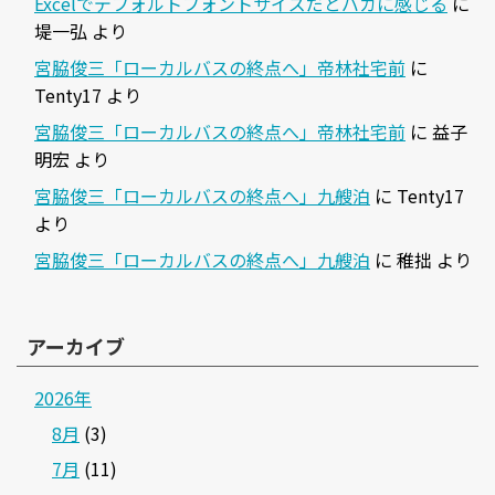
Excelでデフォルトフォントサイズだとバカに感じる
に
堤一弘
より
宮脇俊三「ローカルバスの終点へ」帝林社宅前
に
Tenty17
より
宮脇俊三「ローカルバスの終点へ」帝林社宅前
に
益子
明宏
より
宮脇俊三「ローカルバスの終点へ」九艘泊
に
Tenty17
より
宮脇俊三「ローカルバスの終点へ」九艘泊
に
稚拙
より
アーカイブ
2026年
8月
(3)
7月
(11)