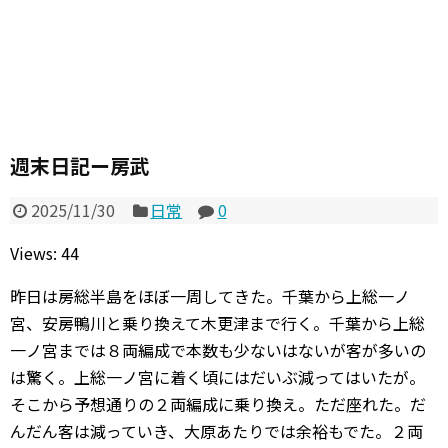
週末日記ー房武
2025/11/30
日常
0
Views: 44
昨日は房総半島をほぼ一周してきた。千葉から上総一ノ
宮、安房鴨川と乗り換えて木更津まで行く。千葉から上総
一ノ宮までは８両編成で本数も少ないはないが客が多いの
は驚く。上総一ノ宮に着く頃にはだいぶ減ってはいたが。
そこから予想通りの２両編成に乗り換え。ただ座れた。だ
んだん客は減っていき、大原あたりでは余裕もでた。２両