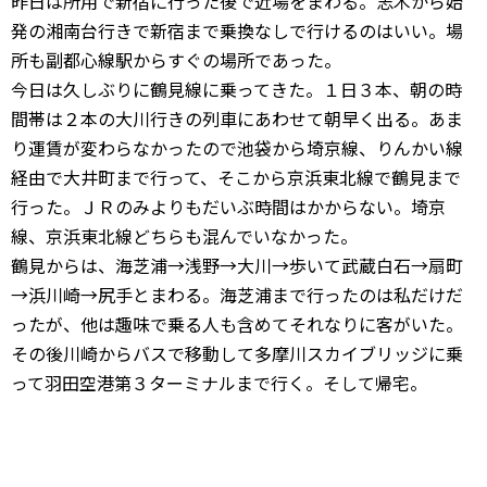
昨日は所用で新宿に行った後で近場をまわる。志木から始
発の湘南台行きで新宿まで乗換なしで行けるのはいい。場
所も副都心線駅からすぐの場所であった。
今日は久しぶりに鶴見線に乗ってきた。１日３本、朝の時
間帯は２本の大川行きの列車にあわせて朝早く出る。あま
り運賃が変わらなかったので池袋から埼京線、りんかい線
経由で大井町まで行って、そこから京浜東北線で鶴見まで
行った。ＪＲのみよりもだいぶ時間はかからない。埼京
線、京浜東北線どちらも混んでいなかった。
鶴見からは、海芝浦→浅野→大川→歩いて武蔵白石→扇町
→浜川崎→尻手とまわる。海芝浦まで行ったのは私だけだ
ったが、他は趣味で乗る人も含めてそれなりに客がいた。
その後川崎からバスで移動して多摩川スカイブリッジに乗
って羽田空港第３ターミナルまで行く。そして帰宅。