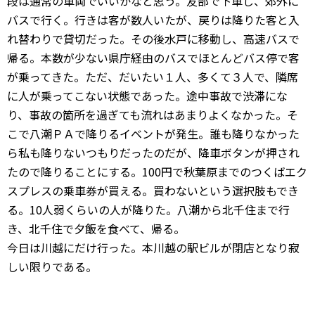
段は通常の車両でいいかなと思う。友部で下車し、郊外に
バスで行く。行きは客が数人いたが、戻りは降りた客と入
れ替わりで貸切だった。その後水戸に移動し、高速バスで
帰る。本数が少ない県庁経由のバスでほとんどバス停で客
が乗ってきた。ただ、だいたい１人、多くて３人で、隣席
に人が乗ってこない状態であった。途中事故で渋滞にな
り、事故の箇所を過ぎても流れはあまりよくなかった。そ
こで八潮ＰＡで降りるイベントが発生。誰も降りなかった
ら私も降りないつもりだったのだが、降車ボタンが押され
たので降りることにする。100円で秋葉原までのつくばエク
スプレスの乗車券が買える。買わないという選択肢もでき
る。10人弱くらいの人が降りた。八潮から北千住まで行
き、北千住で夕飯を食べて、帰る。
今日は川越にだけ行った。本川越の駅ビルが閉店となり寂
しい限りである。