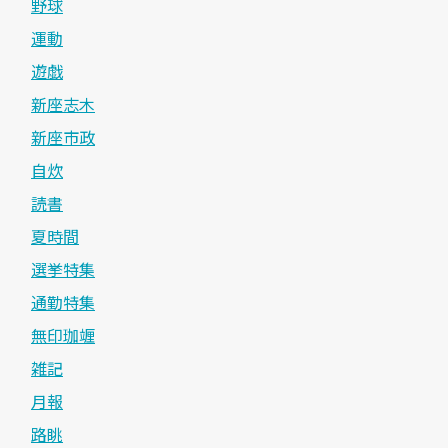
野球
運動
遊戯
新座志木
新座市政
自炊
読書
夏時間
選挙特集
通勤特集
無印珈竰
雑記
月報
路眺