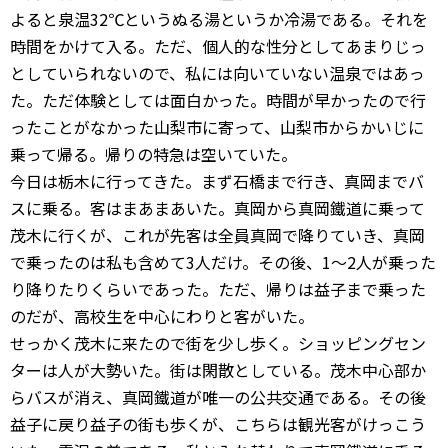
よると泉温32℃というぬる湯というか冷湯である。それを
時間をかけて入る。ただ、個人的な性分としてあまりじっ
としていられないので、私には向いていない温泉ではあっ
た。ただ体験としては面白かった。時間が早かったので行
ったことがなかった山梨市に寄って、山梨市からかいじに
乗って帰る。帰りの特急は空いていた。
今日は栃木に行ってきた。まず石橋まで行き、真岡までバ
スに乗る。客はまあまあいた。真岡から真岡鐵道に乗って
茂木に行くが、これが先客は全員真岡で降りていき、真岡
で乗ったのは私も含めて3人だけ。その後、1～2人が乗った
り降りたりくらいであった。ただ、帰りは益子まで乗った
のだが、高校生を中心にわりと客がいた。
せっかく茂木に来たので街を少し歩く。ショッピングセン
ターは人が大勢いた。街は閑散としている。茂木中心部か
らバスが消え、真岡鐵道が唯一の公共交通である。その後
益子に戻り益子の街も歩くが、こちらは観光客がけっこう