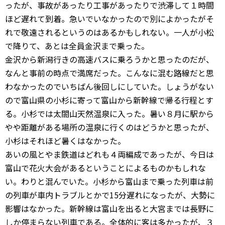
ったが、事故があったり工事があったりで渋滞して１時間
ほど遅れて到着。急いでいなかったので別によかったがそ
れで敬遠されるというのはあるかもしれない。一人が小松
で降りて、あとは全員金沢まで乗った。
金沢から新潟行きの高速バスに乗ろうかと思ったのだが、
なんと事前の時点で満席だった。こんなに混む路線だと思
わなかったのでいちばん後回しにしていた。しょうがない
ので富山県の小杉に寄って富山から新幹線で帰る行程とす
る。小杉では太閤山天然温泉に入った。暑い８月に駅から
やや距離がある場所の温泉に行くのはどうかと思ったが、
小杉はそれほど暑くはなかった。
あいの風とやま鉄道はどれも４両編成であったが、今日は
富山で花火大会があるということによるものかもしれな
い。わりと混んでいた。小杉から富山まで乗った列車は前
の列車が車内トラブルとかで15分遅れになったが、大勢に
影響はなかった。新幹線は富山を出ると大宮までは長野に
しか停まらない列車である。全体的に客は多かったが、３