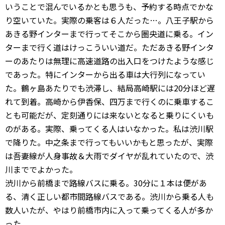
いうことで混んでいるかとも思うも、予約する時点でかな
り空いていた。実際の乗客は６人だった…。八王子駅から
あきる野インターまで行ってそこから圏央道に乗る。イン
ターまで行く道はけっこういい道だ。ただあきる野インタ
ーのあたりは無理に高速道路の出入口をつけたような感じ
であった。特にインターから出る車は大行列になってい
た。鶴ヶ島あたりでも渋滞し、結局高崎駅には20分ほど遅
れて到着。高崎から伊香保、四万まで行くのに乗車するこ
とも可能だが、定刻通りには来ないとなると乗りにくいも
のがある。実際、乗ってくる人はいなかった。私は渋川駅
で降りた。中之条まで行ってもいいかもと思ったが、実際
は吾妻線が人身事故＆大雨でダイヤが乱れていたので、渋
川まででよかった。
渋川から前橋まで路線バスに乗る。30分に１本は便があ
る、清く正しい都市間路線バスである。渋川から乗る人も
数人いたが、やはり前橋市内に入って乗ってくる人が多か
った。