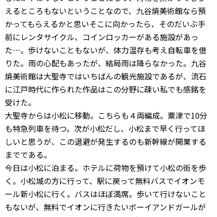
えるところもないということなので、九谷焼美術館なら預
かってもらえるかと思いそこに向かったら、そのだいぶ手
前にレンタサイクル、コインロッカーがある施設があっ
た…。歩けないこともないが、体力温存も考え自転車を借
りた。雨の心配もあったが、結局雨は降らなかった。九谷
焼美術館は大聖寺ではいちばんの観光施設であるが、流石
に江戸時代に作られた作品はこの分野に疎い私でも感銘を
受けた。
大聖寺からは小松に移動。こちらも４両編成。粟津で10分
も特急列車を待つ。次が小松だし、小松まで早く行ってほ
しいと思うが、この退避が発生するのも新幹線が開業する
までである。
今日は小松に泊まる。ホテルに荷物を預けて小松の街を歩
く。小松城の方に行って、駅に戻って無料バスでイオンモ
ール新小松に行く。バスはほぼ満席。歩いて行けないこと
もないが、無料でイオンに行きたいボーイアンドガールが