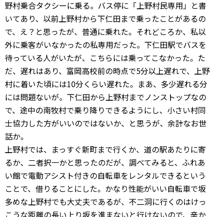
野村乗合タクシーに乗る。バス停に「上野村民専用」と書
いてあり、以前上野村から下仁田まで乗ったことがあるの
で、え？と思ったが、普通に乗れた。それどころか、私以
外に乗客がいなかったの私専用だった。下仁田駅でバスを
待っている人がいたが、こちらには乗ってこなかった。た
だ、遅れはあり、富岡高校前の時点で5分以上遅れで、上野
村に着いた頃には10分くらい遅れた。まあ、多少遅れる分
には問題ないが。下仁田から上野村までノンストップなの
で、途中の南牧村で乗り降りできるようにし、小さい村同
士協力した方がいいのではないか、と思うが、余計なお世
話か。
上野村では、まっすぐ新町まで行くか、道の駅あたりに寄
るか、二者択一かと思ったのだが、調べてみると、ふれあ
い館で電動アシスト付きの自転車をレンタルできるという
ことで、借りることにした。かなり性能がいい自転車で坂
多めな上野村でも大丈夫であるが、不二洞に行くのはけっ
こうな距離の長い上り坂を進まないと行けないので、辛か