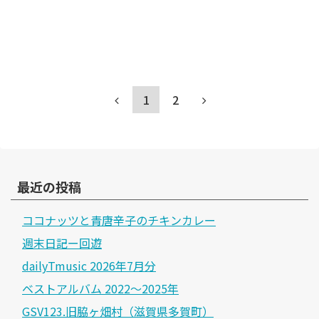
1
2
最近の投稿
ココナッツと青唐辛子のチキンカレー
週末日記ー回遊
dailyTmusic 2026年7月分
ベストアルバム 2022～2025年
GSV123.旧脇ヶ畑村（滋賀県多賀町）