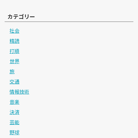
カテゴリー
社会
精読
打順
世界
旅
交通
情報技術
音楽
決済
芸能
野球