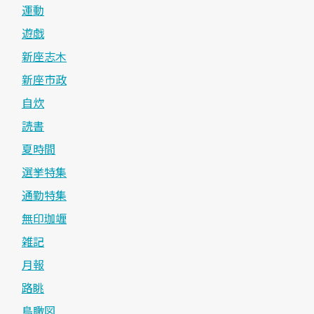
運動
遊戯
新座志木
新座市政
自炊
読書
夏時間
選挙特集
通勤特集
無印珈竰
雑記
月報
路眺
鳥瞰図