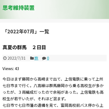
思考維持装置
「
2022年07月
」
一覧
真夏の群馬 ２日目
2022/7/31
旅
0
Views: 43
今日はまず藤岡から高崎まで出て、上信電鉄に乗って上州
七日市まで行く。八高線は群馬藤岡から乗る高校生が多か
ったが、３両編成だったので余裕があった。上信電鉄も高
校生が若干いたが、それほど混まず。
七日市で七日市藩の遺構を見て、富岡高校前バス停から上