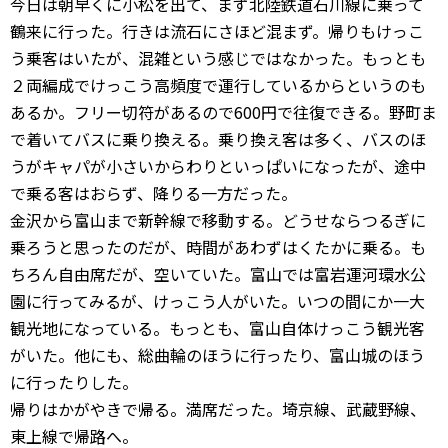
今日は朝早くに小松を出て、まず北陸鉄道石川線に乗って
鶴来に行った。行きは流石にさほど混まず。帰りもけっこ
う乗客はいたが、混雑という感じではなかった。もっとも
２両編成でけっこう高頻度で運行しているからというのも
あるか。フリー切符があるので600円で往復できる。野町ま
で着いてバスに乗り換える。乗り換え客は多く、バスのほ
うがキャパが小さいからわりといっぱいになったが、途中
で乗る客はおらず、降りる一方だった。
金沢から富山まで新幹線で移動する。どうせならつるぎに
乗ろうと思ったのだが、時間があわずはくたかに乗る。も
ちろん自由席だが、空いていた。富山では富岩運河環水公
園に行ってみるが、けっこう人がいた。いつの間にか一大
観光地になっている。もっとも、富山自体けっこう観光客
がいた。他にも、総曲輪のほうに行ったり、富山城のほう
に行ったりした。
帰りはかがやきで帰る。満席だった。埼京線、武蔵野線、
東上線で帰路へ。