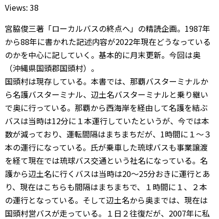
Views: 38
宮脇俊三著「ローカルバスの終点へ」の精読企画。1987年
から88年に書かれた記述内容が2022年現在どうなっている
のかを中心に記していく。基本的に月末更新。今回は奥
（沖縄県国頭郡国頭村）。
国頭村は現存している。本書では、那覇バスターミナルか
ら名護バスターミナル、辺土名バスターミナルと乗り継い
で奥に行っている。那覇から西海岸を経由して名護を結ぶ
バスは当時は12分に１本運行していたというが、今では本
数が減っており、運転間隔はまちまちだが、1時間に１～３
本の運行になっている。氏が乗車した琉球バスも事業譲渡
を経て現在では琉球バス交通という社名になっている。名
護から辺土名に行くバスは当時は20～25分おきに運行とあ
り、現在はこちらも間隔はまちまちで、１時間に１、２本
の運行となっている。そして辺土名から奥までは、現在は
国頭村営バスが走っている。１日２往復だが、2007年に私