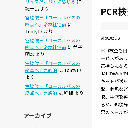
サイズだとバカに感じる
に
堤一弘
より
PCR
宮脇俊三「ローカルバスの
終点へ」帝林社宅前
に
Tenty17
より
Views: 52
宮脇俊三「ローカルバスの
終点へ」帝林社宅前
に
益子
PCR検査も
明宏
より
ービスがあり
宮脇俊三「ローカルバスの
気持ちになる
終点へ」九艘泊
に
Tenty17
JALのWe
より
キットが送ら
宮脇俊三「ローカルバスの
取、梱包など
終点へ」九艘泊
に
稚拙
より
取、唾液を容
るが、郵便局
果のメールが
アーカイブ