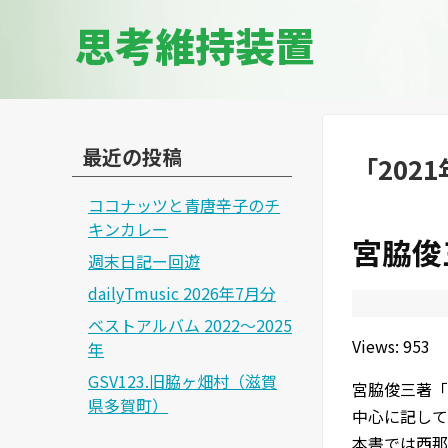
思考維持装置
最近の投稿
「
202
ココナッツと青唐辛子のチ
キンカレー
宮脇俊
週末日記ー回遊
dailyTmusic 2026年7月分
ベストアルバム 2022～2025
Views: 953
年
GSV123.旧脇ヶ畑村（滋賀
宮脇俊三著「
県多賀町）
中心に記して
本書では西那