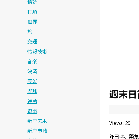
精読
打順
世界
旅
交通
情報技術
音楽
決済
芸能
週末日
野球
運動
遊戯
新座志木
Views: 29
新座市政
昨日は、緊急