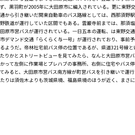
ず、黒羽町が2005年に大田原市に編入されている。更に東野交
通から引き継いだ関東自動車のバス路線としては、西那須野駅か
野鉄道が運行していた区間でもある。雲巌寺前までは、那須塩
田原市営バスが運行されている。一日五本の運転、は東野交通
市デマンド交通「らくらく与一号」が運行されており、事前予
るようだ。帝林社宅前バス停の位置であるが、県道321号線と
たりかとストリートビューを見てみたら、なんと大田原市営バ
かって左側に作業場とプレハブの事務所、右側に住宅やバス停が
てみると、大田原市営バス南方線が町営バスを引き継いで運行さ
たりは須佐木よりも茨城県境、福島県境のほうが近く、まさに