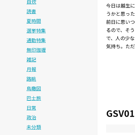
自炊
今日は越生に
読書
うかと思った
夏時間
前日に思いつ
るので、そう
選挙特集
で、人の少な
通勤特集
気持ち。ただ
無印珈竰
雑記
月報
路眺
鳥瞰図
巴士旅
日常
GSV
政治
未分類