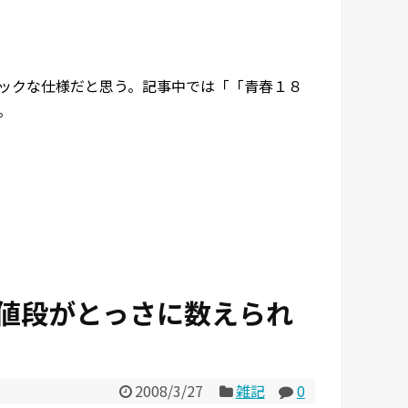
ミックな仕様だと思う。記事中では「「青春１８
。
値段がとっさに数えられ
2008/3/27
雑記
0