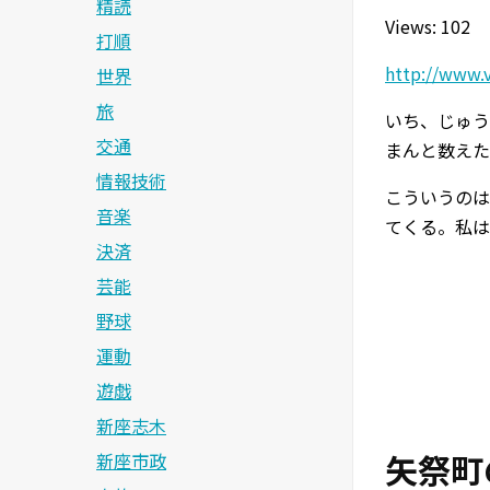
精読
Views: 102
打順
http://www.
世界
旅
いち、じゅう
交通
まんと数えた
情報技術
こういうのは
音楽
てくる。私は
決済
芸能
野球
運動
遊戯
新座志木
矢祭町
新座市政