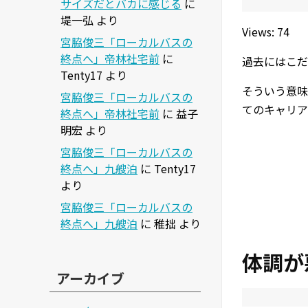
サイズだとバカに感じる
に
堤一弘
より
Views: 74
宮脇俊三「ローカルバスの
終点へ」帝林社宅前
に
過去にはこだ
Tenty17
より
そういう意味
宮脇俊三「ローカルバスの
てのキャリア
終点へ」帝林社宅前
に
益子
明宏
より
宮脇俊三「ローカルバスの
終点へ」九艘泊
に
Tenty17
より
宮脇俊三「ローカルバスの
終点へ」九艘泊
に
稚拙
より
体調が
アーカイブ