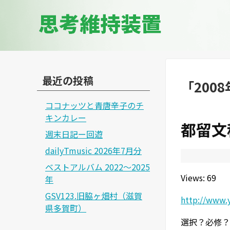
思考維持装置
最近の投稿
「
200
ココナッツと青唐辛子のチ
キンカレー
都留文
週末日記ー回遊
dailyTmusic 2026年7月分
ベストアルバム 2022～2025
Views: 69
年
GSV123.旧脇ヶ畑村（滋賀
http://www.
県多賀町）
選択？必修？