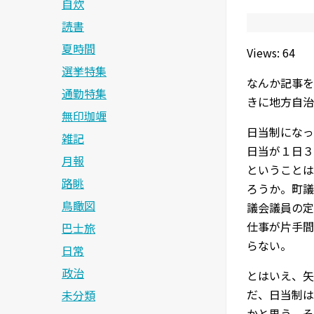
自炊
読書
夏時間
Views: 64
選挙特集
なんか記事を
通勤特集
きに地方自治
無印珈竰
日当制になっ
雑記
日当が１日３
月報
ということは
路眺
ろうか。町議
鳥瞰図
議会議員の定
仕事が片手間
巴士旅
らない。
日常
政治
とはいえ、矢
だ、日当制は
未分類
かと思う。そ