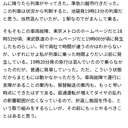
ムに降りたら列車がやってきた。準急川越市行きだった。
この列車は状況から判断すると、池袋発19時13分の列車だ
と思う。当然混んでいたが、１駅なのでがまんして乗る。
そもそもこの車両故障、東京メトロのホームページだと18
時52分頃、東武鉄道のホームページだと19時00分頃に発生
したものらしい。何で両社で時間が違うのかはわからない
が、いずれにせよ私が列車に乗った時間よりだいぶ前に発
生している。19時20分発の急行は混んでいたので乗らなか
ったのだが、普通に発車していった。ただ、こういう状態
だからまともには動かなかっただろう。車両故障で運行に
支障があることの案内も、振替輸送の案内も、もっと早い
時点にできたはずである。直通運転が増えてダイヤの乱れ
の影響範囲が広くなっているので、折返し施設を作る、と
いう取り組みをするらしいが、その前にもっとやるべきこ
とはあると思う。