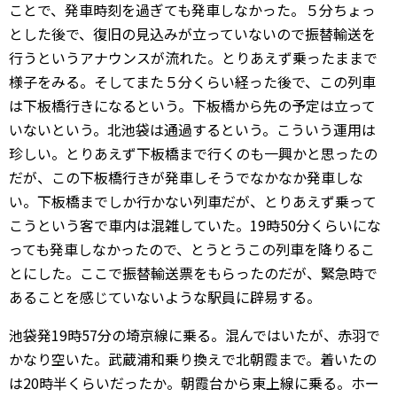
ことで、発車時刻を過ぎても発車しなかった。５分ちょっ
とした後で、復旧の見込みが立っていないので振替輸送を
行うというアナウンスが流れた。とりあえず乗ったままで
様子をみる。そしてまた５分くらい経った後で、この列車
は下板橋行きになるという。下板橋から先の予定は立って
いないという。北池袋は通過するという。こういう運用は
珍しい。とりあえず下板橋まで行くのも一興かと思ったの
だが、この下板橋行きが発車しそうでなかなか発車しな
い。下板橋までしか行かない列車だが、とりあえず乗って
こうという客で車内は混雑していた。19時50分くらいにな
っても発車しなかったので、とうとうこの列車を降りるこ
とにした。ここで振替輸送票をもらったのだが、緊急時で
あることを感じていないような駅員に辟易する。
池袋発19時57分の埼京線に乗る。混んではいたが、赤羽で
かなり空いた。武蔵浦和乗り換えで北朝霞まで。着いたの
は20時半くらいだったか。朝霞台から東上線に乗る。ホー