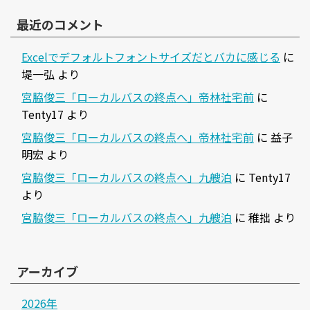
最近のコメント
Excelでデフォルトフォントサイズだとバカに感じる
に
堤一弘
より
宮脇俊三「ローカルバスの終点へ」帝林社宅前
に
Tenty17
より
宮脇俊三「ローカルバスの終点へ」帝林社宅前
に
益子
明宏
より
宮脇俊三「ローカルバスの終点へ」九艘泊
に
Tenty17
より
宮脇俊三「ローカルバスの終点へ」九艘泊
に
稚拙
より
アーカイブ
2026年