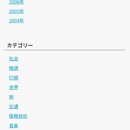
2006年
2005年
2004年
カテゴリー
社会
精読
打順
世界
旅
交通
情報技術
音楽