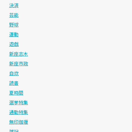
決済
芸能
野球
運動
遊戯
新座志木
新座市政
自炊
読書
夏時間
選挙特集
通勤特集
無印珈竰
雑記