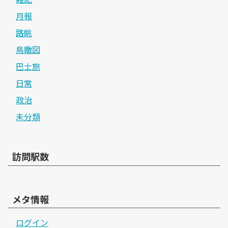
月報
路眺
鳥瞰図
巴士旅
日常
政治
未分類
訪問駅数
メタ情報
ログイン