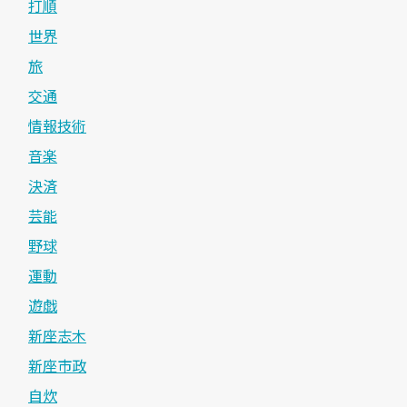
打順
世界
旅
交通
情報技術
音楽
決済
芸能
野球
運動
遊戯
新座志木
新座市政
自炊