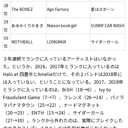
28
The BONEZ
Age Factory
愛はズボーン
位
29
あゆみくりかまき
Maison book girl
SUNNY CAR WASH
位
30
MOTHBALL
LONGMAN
サイダーガール
位
３年連続でランクに入っているアーティストはいなかっ
た。というか、2016、2017年とランクに入っているのは
Halo at 四畳半とAmelieだけで、その２バンドは2018年に
は入っていない、ということになっている。2017、2018年
とランクに入っているのは、BiSH（18→6）、Ivy to
Fraudulent Game（7→7）、フレンズ（26→14）、パノラ
マパナマタウン（25→22）、ナードマグネット
（20→23）、ENTH（15→24）、サイダーガール
（27→30）。ランクから外れたのは、実際にブレイクした