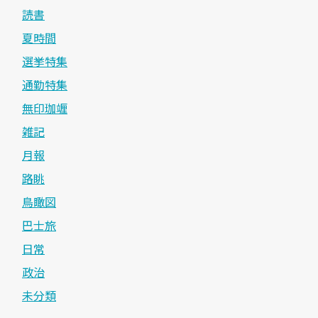
読書
夏時間
選挙特集
通勤特集
無印珈竰
雑記
月報
路眺
鳥瞰図
巴士旅
日常
政治
未分類