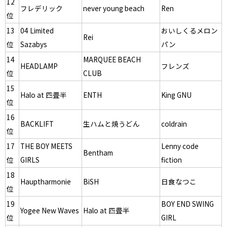
12
フレデリック
never young beach
Ren
位
13
04 Limited
おいしくるメロン
Rei
位
Sazabys
パン
14
MARQUEE BEACH
HEADLAMP
フレンズ
位
CLUB
15
Halo at 四畳半
ENTH
King GNU
位
16
BACKLIFT
生ハムと焼うどん
coldrain
位
17
THE BOY MEETS
Lenny code
Bentham
位
GIRLS
fiction
18
Hauptharmonie
BiSH
日食なつこ
位
19
BOY END SWING
Yogee New Waves
Halo at 四畳半
位
GIRL