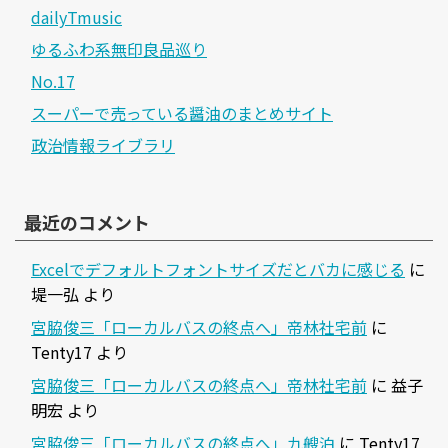
dailyTmusic
ゆるふわ系無印良品巡り
No.17
スーパーで売っている醤油のまとめサイト
政治情報ライブラリ
最近のコメント
Excelでデフォルトフォントサイズだとバカに感じる
に
堤一弘
より
宮脇俊三「ローカルバスの終点へ」帝林社宅前
に
Tenty17
より
宮脇俊三「ローカルバスの終点へ」帝林社宅前
に
益子
明宏
より
宮脇俊三「ローカルバスの終点へ」九艘泊
に
Tenty17