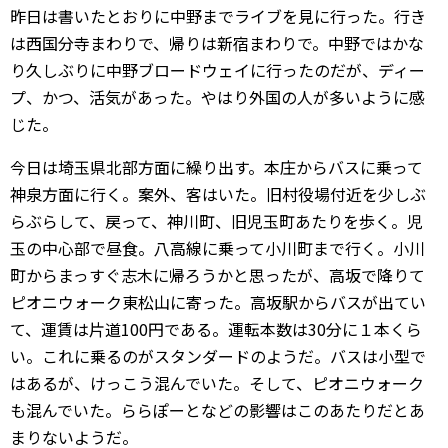
昨日は書いたとおりに中野までライブを見に行った。行き
は西国分寺まわりで、帰りは新宿まわりで。中野ではかな
り久しぶりに中野ブロードウェイに行ったのだが、ディー
プ、かつ、活気があった。やはり外国の人が多いように感
じた。
今日は埼玉県北部方面に繰り出す。本庄からバスに乗って
神泉方面に行く。案外、客はいた。旧村役場付近を少しぶ
らぶらして、戻って、神川町、旧児玉町あたりを歩く。児
玉の中心部で昼食。八高線に乗って小川町まで行く。小川
町からまっすぐ志木に帰ろうかと思ったが、高坂で降りて
ピオニウォーク東松山に寄った。高坂駅からバスが出てい
て、運賃は片道100円である。運転本数は30分に１本くら
い。これに乗るのがスタンダードのようだ。バスは小型で
はあるが、けっこう混んでいた。そして、ピオニウォーク
も混んでいた。ららぽーとなどの影響はこのあたりだとあ
まりないようだ。