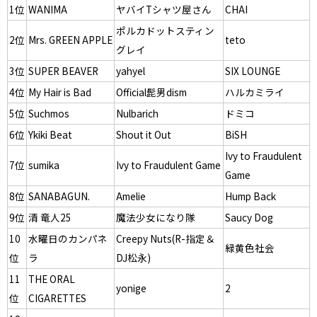
1位
WANIMA
ヤバイTシャツ屋さん
CHAI
ポルカドットスティン
2位
Mrs. GREEN APPLE
teto
グレイ
3位
SUPER BEAVER
yahyel
SIX LOUNGE
4位
My Hair is Bad
Official髭男dism
ハルカミライ
5位
Suchmos
Nulbarich
ドミコ
6位
Ykiki Beat
Shout it Out
BiSH
Ivy to Fraudulent
7位
sumika
Ivy to Fraudulent Game
Game
8位
SANABAGUN.
Amelie
Hump Back
9位
清 竜人25
魔法少女になり隊
Saucy Dog
10
水曜日のカンパネ
Creepy Nuts(R-指定＆
緑黄色社会
位
ラ
DJ松永)
11
THE ORAL
yonige
2
位
CIGARETTES