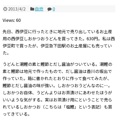
2013/4/2
自炊
0
Views: 60
先日、西伊豆に行ったときに地元で売り出しているお土産
用の西伊豆しおかつおうどんを買ってきた。630円。私は西
伊豆町で買ったが、伊豆急下田駅のお土産屋にも売ってい
た。
うどんと潮鰹の素と鰹節とだし醤油がついている。潮鰹の
素と鰹節は地元で作ったもので、だし醤油は香川の坂出で
作っていた。箱に書かれたとおりに作って食べてみたが、
鰹節とだし醤油の味が強い。しおかつおうどんなのに…。
しおかつお自体、うどんよりはお茶漬けにあわせたほうが
いいような気がする。実はお茶漬け用にということで売ら
れているしおかつお（こちらは「塩鰹」という表記）も買
ってきている。