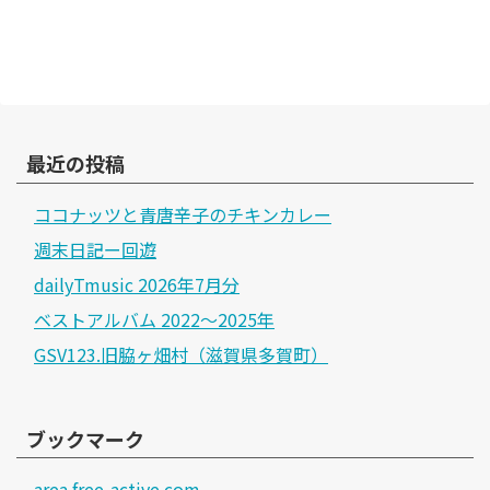
最近の投稿
ココナッツと青唐辛子のチキンカレー
週末日記ー回遊
dailyTmusic 2026年7月分
ベストアルバム 2022～2025年
GSV123.旧脇ヶ畑村（滋賀県多賀町）
ブックマーク
area.free-active.com