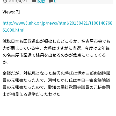
2013/4/21
政治
0
Views: 71
http://www3.nhk.or.jp/news/html/20130421/t100140768
61000.html
減税日本も国政進出が頓挫したどころか、名古屋市会でも
力が弱まっている中、大将はさすがに当選。今度は２年後
の名古屋市議選で結果を出せるのかが焦点になってくる
か。
余談だが、対抗馬となった藤沢忠将氏は塚本三郎衆議院議
員の元秘書だった人で、河村たかし氏は春日一幸衆議院議
員の元秘書だったので、愛知の民社党国会議員の元秘書同
士が相見える選挙だったわけだ。