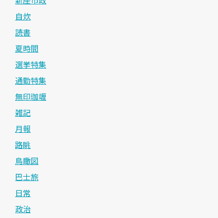
新座市政
自炊
読書
夏時間
選挙特集
通勤特集
無印珈竰
雑記
月報
路眺
鳥瞰図
巴士旅
日常
政治