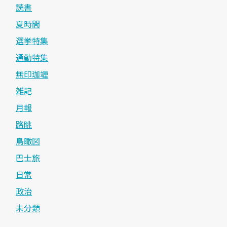
読書
夏時間
選挙特集
通勤特集
無印珈竰
雑記
月報
路眺
鳥瞰図
巴士旅
日常
政治
未分類