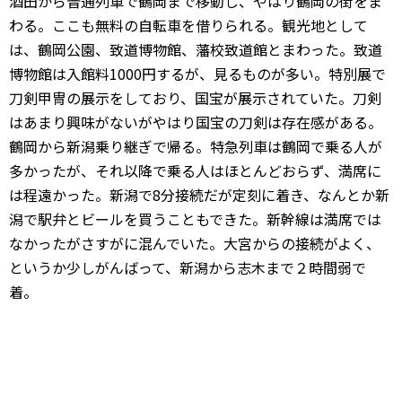
酒田から普通列車で鶴岡まで移動し、やはり鶴岡の街をま
わる。ここも無料の自転車を借りられる。観光地として
は、鶴岡公園、致道博物館、藩校致道館とまわった。致道
博物館は入館料1000円するが、見るものが多い。特別展で
刀剣甲冑の展示をしており、国宝が展示されていた。刀剣
はあまり興味がないがやはり国宝の刀剣は存在感がある。
鶴岡から新潟乗り継ぎで帰る。特急列車は鶴岡で乗る人が
多かったが、それ以降で乗る人はほとんどおらず、満席に
は程遠かった。新潟で8分接続だが定刻に着き、なんとか新
潟で駅弁とビールを買うこともできた。新幹線は満席では
なかったがさすがに混んでいた。大宮からの接続がよく、
というか少しがんばって、新潟から志木まで２時間弱で
着。