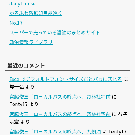
dailyTmusic
ゆるふわ系無印良品巡り
No.17
スーパーで売っている醤油のまとめサイト
政治情報ライブラリ
最近のコメント
Excelでデフォルトフォントサイズだとバカに感じる
に
堤一弘
より
宮脇俊三「ローカルバスの終点へ」帝林社宅前
に
Tenty17
より
宮脇俊三「ローカルバスの終点へ」帝林社宅前
に
益子
明宏
より
宮脇俊三「ローカルバスの終点へ」九艘泊
に
Tenty17