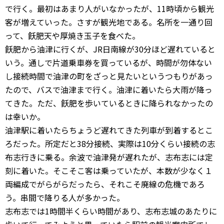
で行く。最初はあまり人がいなかったが、11時頃から観光
客が増えていった。さすが観光地である。名所を一通り回
って、飫肥天や厚焼き玉子を食べた。
飫肥から油津に行くが、JR日南線が30分ほど遅れていると
いう。通しで片道乗車券を買っているが、時間が勿体ない
し接続時間で油津の町をざっと見たいというつもりがあっ
たので、バスで油津まで行く。油津に着いたら大雨が降っ
てきた。ただ、飫肥を歩いているときに降られなかったの
は幸いか。
油津駅に着いたらちょうど遅れてきた列車が到着するとこ
ろだった。所定だと38分接続、実際は10分くらい接続の志
布志行きに乗る。余波で油津発が遅れたが、志布志には定
刻に着いた。そこそこ客は乗っていたが、本数が少なく１
両編成でがらがらだったら、それこそ廃線の危機であろ
う。串間で降りる人が多かった。
志布志では1時間半くらい時間があり、志布志城のあたりに