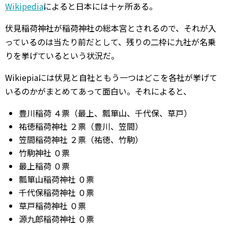
Wikipedia
によると日本には十ヶ所ある。
伏見稲荷神社が稲荷神社の総本宮とされるので、それが入
っているのは当たり前だとして、残りの二枠に九社が名乗
りを挙げているという状況だ。
Wikiepiaには伏見と自社ともう一つはどこを各社が挙げて
いるのかがまとめてあって面白い。それによると、
豊川稲荷 ４票（最上、瓢箪山、千代保、草戸）
祐徳稲荷神社 ２票（豊川、笠間）
笠間稲荷神社 ２票（祐徳、竹駒）
竹駒神社 ０票
最上稲荷 ０票
瓢箪山稲荷神社 ０票
千代保稲荷神社 ０票
草戸稲荷神社 ０票
源九郎稲荷神社 ０票