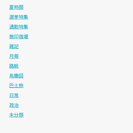
夏時間
選挙特集
通勤特集
無印珈竰
雑記
月報
路眺
鳥瞰図
巴士旅
日常
政治
未分類