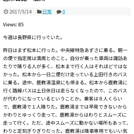
2017/5/14
日常
0
Views: 85
今週は長野県に行っていた。
昨日はまず松本に行った。中央線特急あずさに乗る。朝一
の便で指定席は満席とのこと。自分が乗った車両は諏訪あ
たりで降りる人が多く、松本まで行く人はそれほどではな
かった。松本から一日二便だけ走っている上田行きのバス
に乗る。途中、鹿教湯温泉にも停まる。松本から鹿教湯に
行く路線バスは土日休日は走らなくなったので、このバス
が代わりになっているということか。乗客は８人くらい
で、鹿教湯で１人降りた。鹿教湯までは早発できないから
かわりとゆっくり走って、鹿教湯からはわりとスムーズに
走って行く。ただ、途中スムーズに動かない場所もあって、
わりと定刻ぎりぎりだった。鹿教湯は降車専用でもいい気