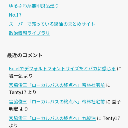
ゆるふわ系無印良品巡り
No.17
スーパーで売っている醤油のまとめサイト
政治情報ライブラリ
最近のコメント
Excelでデフォルトフォントサイズだとバカに感じる
に
堤一弘
より
宮脇俊三「ローカルバスの終点へ」帝林社宅前
に
Tenty17
より
宮脇俊三「ローカルバスの終点へ」帝林社宅前
に
益子
明宏
より
宮脇俊三「ローカルバスの終点へ」九艘泊
に
Tenty17
より