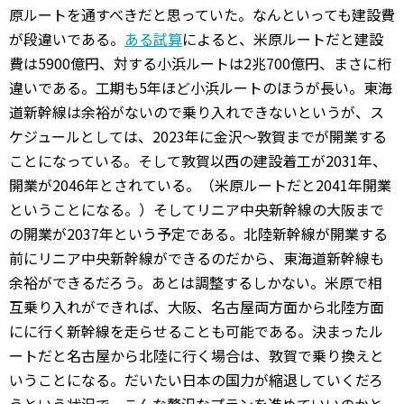
原ルートを通すべきだと思っていた。なんといっても建設費
が段違いである。
ある試算
によると、米原ルートだと建設
費は5900億円、対する小浜ルートは2兆700億円、まさに桁
違いである。工期も5年ほど小浜ルートのほうが長い。東海
道新幹線は余裕がないので乗り入れできないというが、ス
ケジュールとしては、2023年に金沢～敦賀までが開業する
ことになっている。そして敦賀以西の建設着工が2031年、
開業が2046年とされている。（米原ルートだと2041年開業
ということになる。）そしてリニア中央新幹線の大阪まで
の開業が2037年という予定である。北陸新幹線が開業する
前にリニア中央新幹線ができるのだから、東海道新幹線も
余裕ができるだろう。あとは調整するしかない。米原で相
互乗り入れができれば、大阪、名古屋両方面から北陸方面
にに行く新幹線を走らせることも可能である。決まったル
ートだと名古屋から北陸に行く場合は、敦賀で乗り換えと
いうことになる。だいたい日本の国力が縮退していくだろ