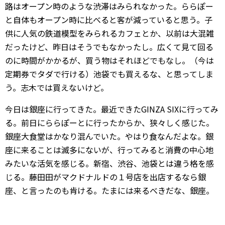
路はオープン時のような渋滞はみられなかった。ららぽー
と自体もオープン時に比べると客が減っていると思う。子
供に人気の鉄道模型をみられるカフェとか、以前は大混雑
だったけど、昨日はそうでもなかったし。広くて見て回る
のに時間がかかるが、買う物はそれほどでもなし。（今は
定期券でタダで行ける）池袋でも買えるな、と思ってしま
う。志木では買えないけど。
今日は銀座に行ってきた。最近できたGINZA SIXに行ってみ
る。前日にららぽーとに行ったからか、狭々しく感じた。
銀座大食堂はかなり混んでいた。やはり食なんだよな。銀
座に来ることは滅多にないが、行ってみると消費の中心地
みたいな活気を感じる。新宿、渋谷、池袋とは違う格を感
じる。藤田田がマクドナルドの１号店を出店するなら銀
座、と言ったのも肯ける。たまには来るべきだな、銀座。