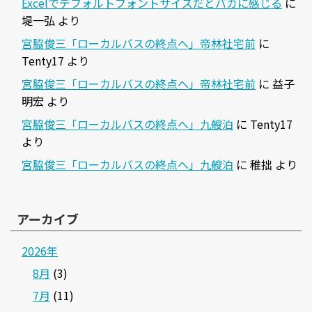
Excelでデフォルトフォントサイズだとバカに感じる
に
堤一弘
より
宮脇俊三「ローカルバスの終点へ」帝林社宅前
に
Tenty17
より
宮脇俊三「ローカルバスの終点へ」帝林社宅前
に
益子
明宏
より
宮脇俊三「ローカルバスの終点へ」九艘泊
に
Tenty17
より
宮脇俊三「ローカルバスの終点へ」九艘泊
に
稚拙
より
アーカイブ
2026年
8月
(3)
7月
(11)