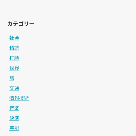
カテゴリー
社会
精読
打順
世界
旅
交通
情報技術
音楽
決済
芸能