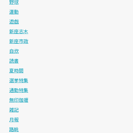
野球
運動
遊戯
新座志木
新座市政
自炊
読書
夏時間
選挙特集
通勤特集
無印珈竰
雑記
月報
路眺