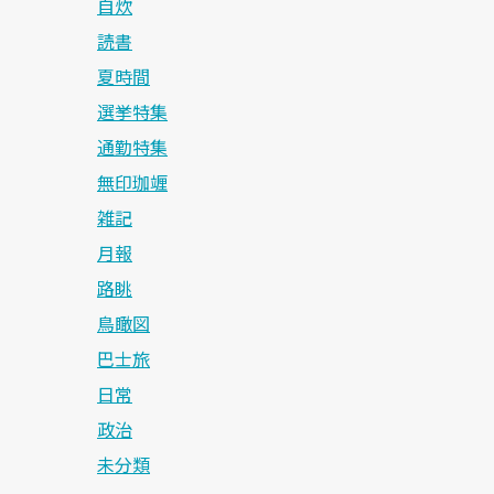
自炊
読書
夏時間
選挙特集
通勤特集
無印珈竰
雑記
月報
路眺
鳥瞰図
巴士旅
日常
政治
未分類