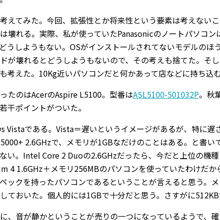
考えてみた。今回、拡張性とか将来性という要素は考えないこ
は壊れる。実際、私が使っていたPanasonicのノートパソ
どうしようもない。OSがインストールされてないモデルのほ
ドが壊れるとどうしようもないので、その考えも捨てた。そし
も考えた。10Kg近いパソコンだと何かあって店などに持ち込
のはAcerのAspire L5100。型番は
ASL5100-501032P
。秋
若干ポイントがついた。
ows Vistaである。Vista＝遅いというイメージがあるが、
64 X2 5000+ 2.6GHzで、メモリが1GBなだけのことはあ
い。Intel Core 2 Duoの2.6GHzだったら、今だと
ium 4 1.6GHz＋メモリ256MBのパソコンを使っていたわけ
ペックを持ったパソコンであるということが言えると思う。メ
しておいた。個人的には1GBで十分だと思う。さすがに512K
に、音が静かということが売りの一つになっているようで、確