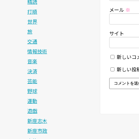
精読
メール
※
打順
世界
旅
サイト
交通
情報技術
新しいコ
音楽
新しい投
決済
芸能
野球
運動
遊戯
新座志木
新座市政