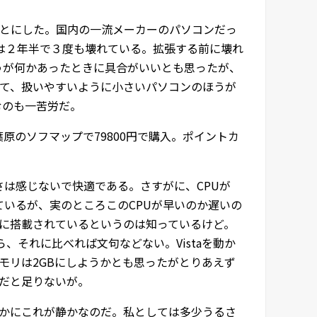
とにした。国内の一流メーカーのパソコンだっ
コンは２年半で３度も壊れている。拡張する前に壊れ
うが何かあったときに具合がいいとも思ったが、
て、扱いやすいように小さいパソコンのほうが
むのも一苦労だ。
葉原のソフマップで79800円で購入。ポイントカ
特に遅さは感じないで快適である。さすがに、CPUが
る。と書いているが、実のところこのCPUが早いのか遅いの
上位の機種に搭載されているというのは知っているけど。
だから、それに比べれば文句などない。Vistaを動か
モリは2GBにしようかとも思ったがとりあえず
Bだと足りないが。
かにこれが静かなのだ。私としては多少うるさ