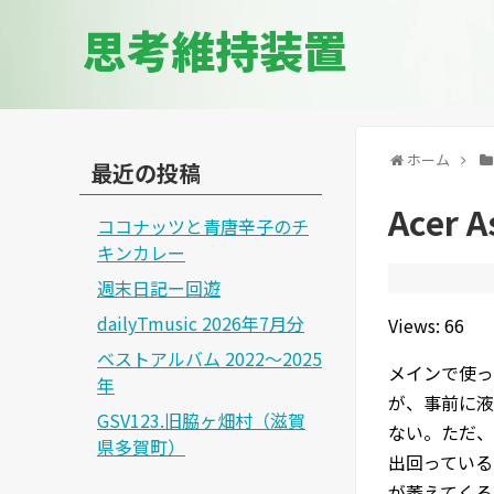
思考維持装置
ホーム
最近の投稿
Acer 
ココナッツと青唐辛子のチ
キンカレー
週末日記ー回遊
dailyTmusic 2026年7月分
Views: 66
ベストアルバム 2022～2025
メインで使っ
年
が、事前に液
GSV123.旧脇ヶ畑村（滋賀
ない。ただ、
県多賀町）
出回っている
が萎えてくる