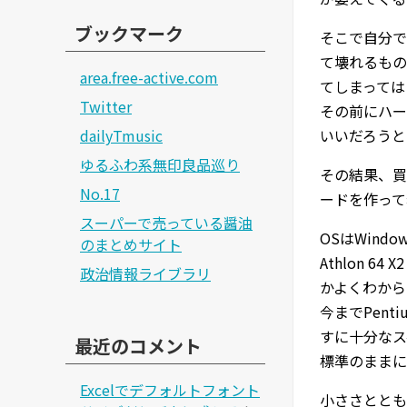
ブックマーク
そこで自分で
て壊れるもの
area.free-active.com
てしまっては
Twitter
その前にハー
dailyTmusic
いいだろうと
ゆるふわ系無印良品巡り
その結果、買った
No.17
ードを作って
スーパーで売っている醤油
OSはWind
のまとめサイト
Athlon 
政治情報ライブラリ
かよくわからな
今までPent
すに十分なス
最近のコメント
標準のままに
Excelでデフォルトフォント
小ささととも