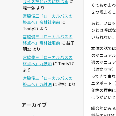
サイズだとバカに感じる
に
くてもかまわ
堤一弘
より
２つ埋まるこ
宮脇俊三「ローカルバスの
終点へ」帝林社宅前
に
あと、フロッ
Tenty17
より
ンとは呼ばな
宮脇俊三「ローカルバスの
いられない。
終点へ」帝林社宅前
に
益子
本体の話では
明宏
より
のマニュアル
宮脇俊三「ローカルバスの
通のマニュア
終点へ」九艘泊
に
Tenty17
（原文ママ）
より
ってきて事な
宮脇俊三「ローカルバスの
ニタポート（
終点へ」九艘泊
に
稚拙
より
価格の理由に
ほうがいいと
アーカイブ
総合的にみる
前任のHIT