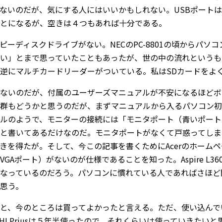
ないのだが、気にする人にはいいかもしれない。USBポート
とになるが、空きは４つもあれば十分である。
ピーディスクドライブがない。NECのPC-8801の頃からパソ
い」とまで思っていたこともあったが、世の中の流れというも
逆にマルチカードリーダーがついている。私はSDカードをよ
ないのだが、付属のユーザーズマニュアルが不安になるほどボ
群もどうかと思うのだが、まずマニュアルから入るパソコン初心者
ルのようで、モニターの接続には「モニタポート（青いポート）
と書いてあるだけなのだ。モニタポートがなくて戸惑ってしま
きを得たが。そして、今この記事を書くためにAcerのホームページを
VGAポート）がないのが仕様であることを知った。Aspire L
なっているのだろう。パソコンに慣れている人であればさほど
思う。
と、今のところは買ってよかったと言える。ただ、使い込んで
ACHI Priusは５年半使ったので、それくらいは使っていきた