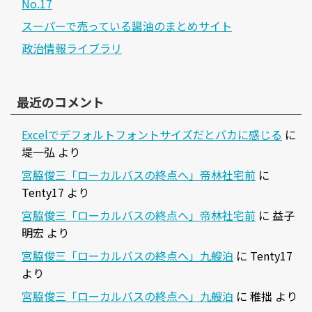
No.17
スーパーで売っている醤油のまとめサイト
政治情報ライブラリ
最近のコメント
Excelでデフォルトフォントサイズだとバカに感じる
に
堤一弘
より
宮脇俊三「ローカルバスの終点へ」帝林社宅前
に
Tenty17
より
宮脇俊三「ローカルバスの終点へ」帝林社宅前
に
益子
明宏
より
宮脇俊三「ローカルバスの終点へ」九艘泊
に
Tenty17
より
宮脇俊三「ローカルバスの終点へ」九艘泊
に
稚拙
より