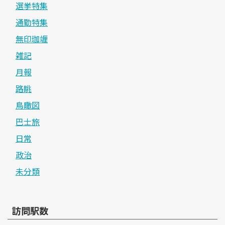
選挙特集
通勤特集
無印珈竰
雑記
月報
路眺
鳥瞰図
巴士旅
日常
政治
未分類
訪問駅数