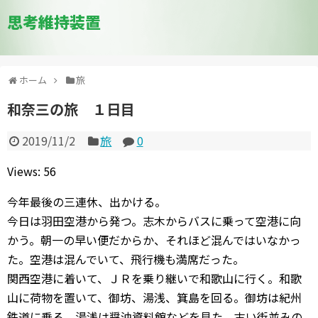
思考維持装置
ホーム
旅
和奈三の旅 １日目
2019/11/2
旅
0
Views: 56
今年最後の三連休、出かける。
今日は羽田空港から発つ。志木からバスに乗って空港に向
かう。朝一の早い便だからか、それほど混んではいなかっ
た。空港は混んでいて、飛行機も満席だった。
関西空港に着いて、ＪＲを乗り継いで和歌山に行く。和歌
山に荷物を置いて、御坊、湯浅、箕島を回る。御坊は紀州
鉄道に乗る。湯浅は醤油資料館などを見た。古い街並みの