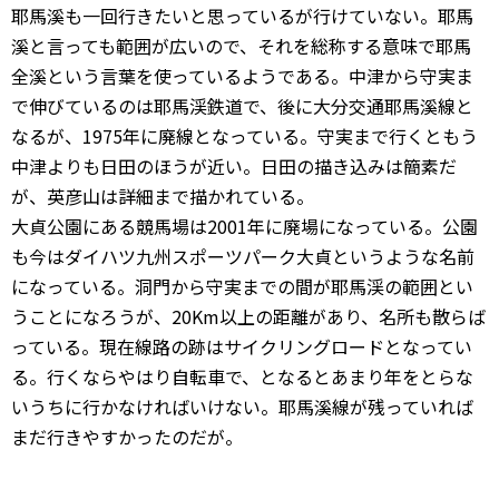
耶馬溪も一回行きたいと思っているが行けていない。耶馬
溪と言っても範囲が広いので、それを総称する意味で耶馬
全溪という言葉を使っているようである。中津から守実ま
で伸びているのは耶馬渓鉄道で、後に大分交通耶馬溪線と
なるが、1975年に廃線となっている。守実まで行くともう
中津よりも日田のほうが近い。日田の描き込みは簡素だ
が、英彦山は詳細まで描かれている。
大貞公園にある競馬場は2001年に廃場になっている。公園
も今はダイハツ九州スポーツパーク大貞というような名前
になっている。洞門から守実までの間が耶馬渓の範囲とい
うことになろうが、20Km以上の距離があり、名所も散らば
っている。現在線路の跡はサイクリングロードとなってい
る。行くならやはり自転車で、となるとあまり年をとらな
いうちに行かなければいけない。耶馬溪線が残っていれば
まだ行きやすかったのだが。