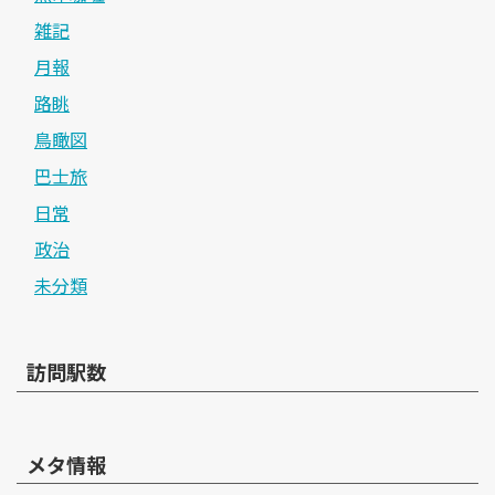
雑記
月報
路眺
鳥瞰図
巴士旅
日常
政治
未分類
訪問駅数
メタ情報