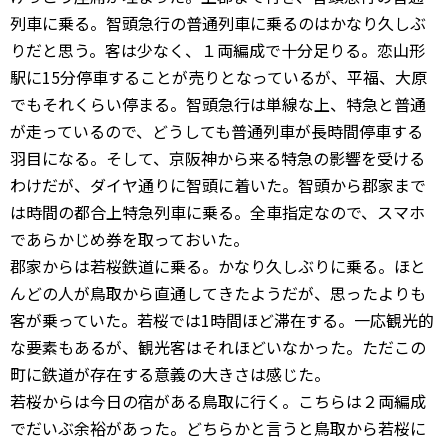
列車に乗る。智頭急行の普通列車に乗るのはかなり久しぶ
りだと思う。客は少なく、１両編成で十分足りる。恋山形
駅に15分停車することが売りとなっているが、平福、大原
でもそれくらい停まる。智頭急行は単線な上、特急と普通
が走っているので、どうしても普通列車が長時間停車する
羽目になる。そして、京阪神から来る特急の影響を受ける
わけだが、ダイヤ通りに智頭に着いた。智頭から郡家まで
は時間の都合上特急列車に乗る。全車指定なので、スマホ
であらかじめ券を取っておいた。
郡家からは若桜鉄道に乗る。かなり久しぶりに乗る。ほと
んどの人が鳥取から直通してきたようだが、思ったよりも
客が乗っていた。若桜では1時間ほど滞在する。一応観光的
な要素もあるが、観光客はそれほどいなかった。ただこの
町に鉄道が存在する意義の大きさは感じた。
若桜からは今日の宿がある鳥取に行く。こちらは２両編成
でだいぶ余裕があった。どちらかと言うと鳥取から若桜に