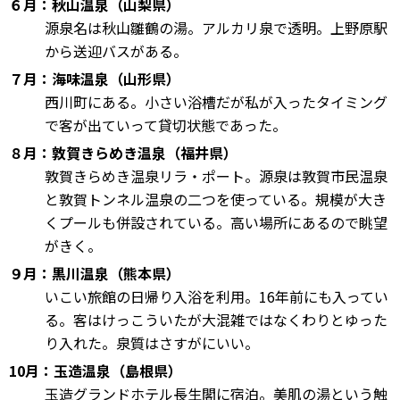
６月：秋山温泉（山梨県）
源泉名は秋山雛鶴の湯。アルカリ泉で透明。上野原駅
から送迎バスがある。
７月：海味温泉（山形県）
西川町にある。小さい浴槽だが私が入ったタイミング
で客が出ていって貸切状態であった。
８月：敦賀きらめき温泉（福井県）
敦賀きらめき温泉リラ・ポート。源泉は敦賀市民温泉
と敦賀トンネル温泉の二つを使っている。規模が大き
くプールも併設されている。高い場所にあるので眺望
がきく。
９月：黒川温泉（熊本県）
いこい旅館の日帰り入浴を利用。16年前にも入ってい
る。客はけっこういたが大混雑ではなくわりとゆった
り入れた。泉質はさすがにいい。
10月：玉造温泉（島根県）
玉造グランドホテル長生閣に宿泊。美肌の湯という触