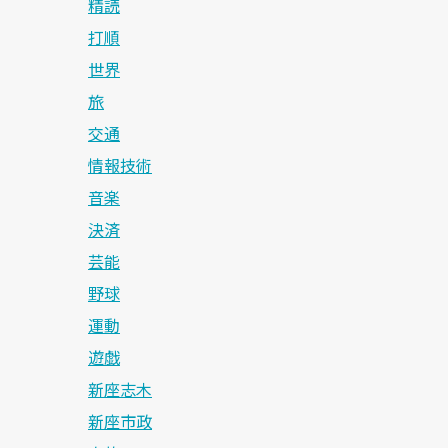
精読
打順
世界
旅
交通
情報技術
音楽
決済
芸能
野球
運動
遊戯
新座志木
新座市政