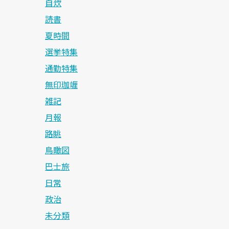
自炊
読書
夏時間
選挙特集
通勤特集
無印珈竰
雑記
月報
路眺
鳥瞰図
巴士旅
日常
政治
未分類