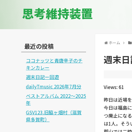
思考維持装置
ホーム
最近の投稿
週末日
ココナッツと青唐辛子のチ
キンカレー
週末日記ー回遊
dailyTmusic 2026年7月分
Views: 61
ベストアルバム 2022～2025
昨日は近場を
年
今日は福島に
GSV123.旧脇ヶ畑村（滋賀
つ廃止になる
県多賀町）
は1人。そう
郡山では二時