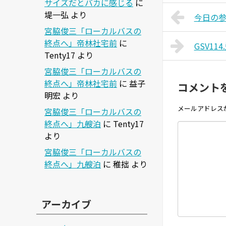
サイズだとバカに感じる
に
堤一弘
より
今日の参院
宮脇俊三「ローカルバスの
終点へ」帝林社宅前
に
GSV1
Tenty17
より
宮脇俊三「ローカルバスの
終点へ」帝林社宅前
に
益子
コメント
明宏
より
メールアドレス
宮脇俊三「ローカルバスの
終点へ」九艘泊
に
Tenty17
より
宮脇俊三「ローカルバスの
終点へ」九艘泊
に
稚拙
より
アーカイブ