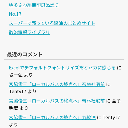
ゆるふわ系無印良品巡り
No.17
スーパーで売っている醤油のまとめサイト
政治情報ライブラリ
最近のコメント
Excelでデフォルトフォントサイズだとバカに感じる
に
堤一弘
より
宮脇俊三「ローカルバスの終点へ」帝林社宅前
に
Tenty17
より
宮脇俊三「ローカルバスの終点へ」帝林社宅前
に
益子
明宏
より
宮脇俊三「ローカルバスの終点へ」九艘泊
に
Tenty17
より