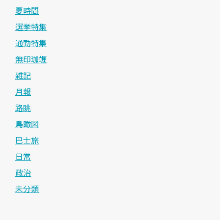
夏時間
選挙特集
通勤特集
無印珈竰
雑記
月報
路眺
鳥瞰図
巴士旅
日常
政治
未分類