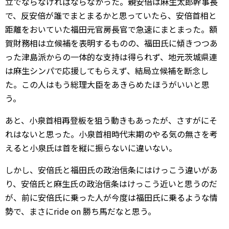
立でならなければならなかった。親安倍は麻生太郎幹事長
で、反安倍が誰でまとまるかと思っていたら、安倍首相と
距離をおいていた福田元官房長官で急速にまとまった。額
賀財務相は立候補を表明するものの、福田氏に傾きつつあ
った津島派からの一体的な支持は得られず、地元茨城県連
は麻生シンパで応援してもらえず、結局立候補を断念し
た。この人はもう総理大臣をあきらめたほうがいいと思
う。
あと、小泉首相再登板を狙う動きもあったが、さすがにそ
れはないと思った。小泉首相時代末期のやる気の無さを考
えると小泉氏は首を縦に振らないに違いない。
しかし、安倍氏と福田氏の政治信条にはけっこう違いがあ
り、安倍氏と麻生氏の政治信条はけっこう近いと思うのだ
が、前に安倍氏に乗った人が今度は福田氏に乗るような情
勢で、まさにride on 勝ち馬だなと思う。