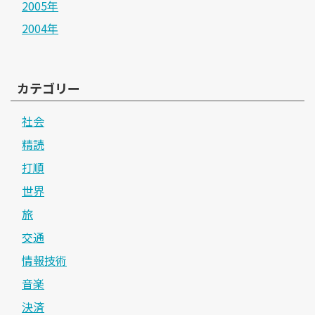
2005年
2004年
カテゴリー
社会
精読
打順
世界
旅
交通
情報技術
音楽
決済