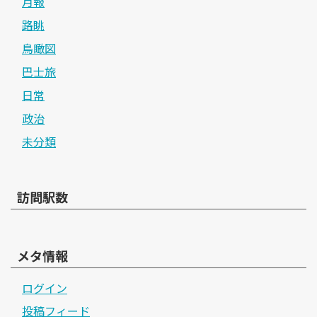
月報
路眺
鳥瞰図
巴士旅
日常
政治
未分類
訪問駅数
メタ情報
ログイン
投稿フィード