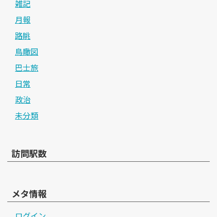
雑記
月報
路眺
鳥瞰図
巴士旅
日常
政治
未分類
訪問駅数
メタ情報
ログイン