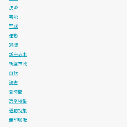
決済
芸能
野球
運動
遊戯
新座志木
新座市政
自炊
読書
夏時間
選挙特集
通勤特集
無印珈竰