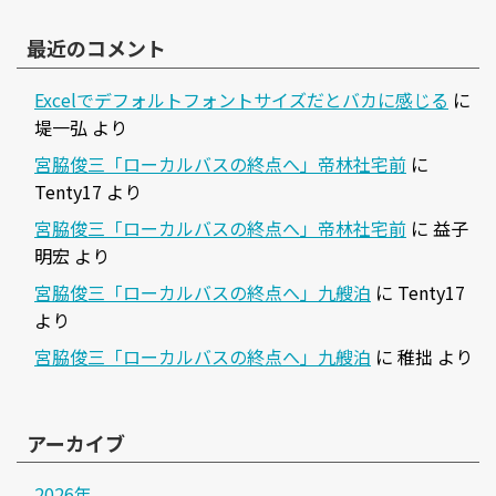
最近のコメント
Excelでデフォルトフォントサイズだとバカに感じる
に
堤一弘
より
宮脇俊三「ローカルバスの終点へ」帝林社宅前
に
Tenty17
より
宮脇俊三「ローカルバスの終点へ」帝林社宅前
に
益子
明宏
より
宮脇俊三「ローカルバスの終点へ」九艘泊
に
Tenty17
より
宮脇俊三「ローカルバスの終点へ」九艘泊
に
稚拙
より
アーカイブ
2026年