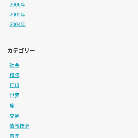
2006年
2005年
2004年
カテゴリー
社会
精読
打順
世界
旅
交通
情報技術
音楽