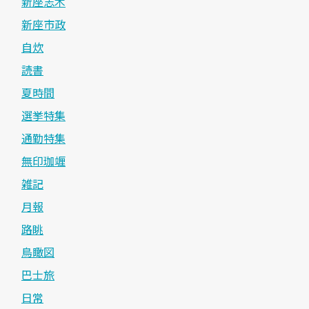
新座志木
新座市政
自炊
読書
夏時間
選挙特集
通勤特集
無印珈竰
雑記
月報
路眺
鳥瞰図
巴士旅
日常