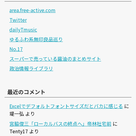
area.free-active.com
Twitter
dailyTmusic
ゆるふわ系無印良品巡り
No.17
スーパーで売っている醤油のまとめサイト
政治情報ライブラリ
最近のコメント
Excelでデフォルトフォントサイズだとバカに感じる
に
堤一弘
より
宮脇俊三「ローカルバスの終点へ」帝林社宅前
に
Tenty17
より