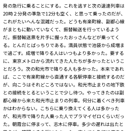
発の急行に乗ることにする。これを逃すと次の速達列車は
20時２分発の準急で12分も空く、と思って乗ったのだが、
これがたいへんな混雑だった。どうも有楽町線、副都心線
がまともに動いていなくて、振替輸送を行っているよう
だ。振替輸送票を片手に握ったおっさんなどが乗ってく
る。とんだとばっちりである。満員状態で池袋から成増ま
で過ごす。成増で降りる人はいつもより多かった。要する
に、東京メトロから流れてきた人たちが多かったというこ
とだろう。次の和光市で降りる人も多かった。本来であれ
ば、ここで有楽町線から直通する各駅停車と接続するのだ
が、向こうはそれどころではない。和光市止まりの地下鉄
との接続をとるということで少し待つ。やってきたのは副
都心線から来た和光市止まりの列車。何分に着くべき列車
かはわからない。こちらに乗り換えてくる人は多かった
が、和光市で降りた人乗った人でプラマイゼロくらいだっ
た。朝霞台に停まって、志木に停車。多少の遅れは出たと