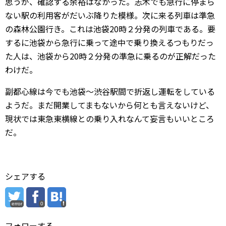
思うが、確認する余裕はなかった。志木でも急行に停まら
ない駅の利用客がだいぶ降りた模様。次に来る列車は準急
の森林公園行き。これは池袋20時２分発の列車である。要
するに池袋から急行に乗って途中で乗り換えるつもりだっ
た人は、池袋から20時２分発の準急に乗るのが正解だった
わけだ。
副都心線は今でも池袋～渋谷駅間で折返し運転をしている
ようだ。まだ開業してまもないから何とも言えないけど、
現状では東急東横線との乗り入れなんて妄言もいいところ
だ。
シェアする
error
0
フォローする