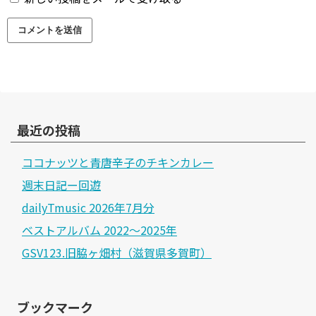
最近の投稿
ココナッツと青唐辛子のチキンカレー
週末日記ー回遊
dailyTmusic 2026年7月分
ベストアルバム 2022～2025年
GSV123.旧脇ヶ畑村（滋賀県多賀町）
ブックマーク