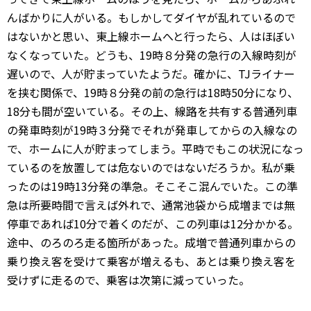
んばかりに人がいる。もしかしてダイヤが乱れているので
はないかと思い、東上線ホームへと行ったら、人はほぼい
なくなっていた。どうも、19時８分発の急行の入線時刻が
遅いので、人が貯まっていたようだ。確かに、TJライナー
を挟む関係で、19時８分発の前の急行は18時50分になり、
18分も間が空いている。その上、線路を共有する普通列車
の発車時刻が19時３分発でそれが発車してからの入線なの
で、ホームに人が貯まってしまう。平時でもこの状況になっ
ているのを放置しては危ないのではないだろうか。私が乗
ったのは19時13分発の準急。そこそこ混んでいた。この準
急は所要時間で言えば外れで、通常池袋から成増までは無
停車であれば10分で着くのだが、この列車は12分かかる。
途中、のろのろ走る箇所があった。成増で普通列車からの
乗り換え客を受けて乗客が増えるも、あとは乗り換え客を
受けずに走るので、乗客は次第に減っていった。