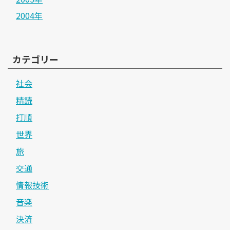
2004年
カテゴリー
社会
精読
打順
世界
旅
交通
情報技術
音楽
決済