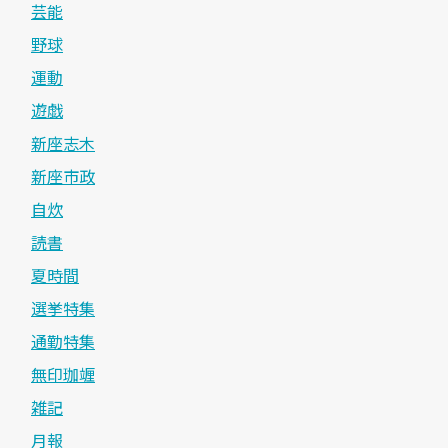
芸能
野球
運動
遊戯
新座志木
新座市政
自炊
読書
夏時間
選挙特集
通勤特集
無印珈竰
雑記
月報