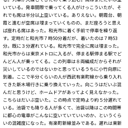
いている。発車間際で乗ってくる人がけっこういたが、そ
れでも席は半分以上空いている。ありえない。朝霞台、朝
霞と進むが空席は埋まっていくものの、まだ座ろうと思え
ば座れる席はあった。和光市に着く手前で停車を繰り返
す。定時だと和光市７時50分着だが、着いたのは７時53
分。既に３分遅れている。和光市で完全に席は埋まった。
和光市からは東京メトロに入るが、停まる駅停まる駅でど
んどん人が乗ってくる。この列車は８両編成だからそれが
災いしているのではないかと思っているうちに小竹向原に
到着。ここで半分くらいの人が西武有楽町線から乗り入れ
てきた新木場行きに乗り換えていった。向こうはだいぶ混
んだと思うけど、ホームドアがあってよく見えなかった。
こちらはだいぶ空いた。この時点で定時より約５分遅れて
いる。池袋でも降りる人が多くて、池袋以降はこの時間帯
に都心の電車がこんなに空いていていいのか、というくら
いの混雑度になった。有楽町新線並みである。遅れは東新