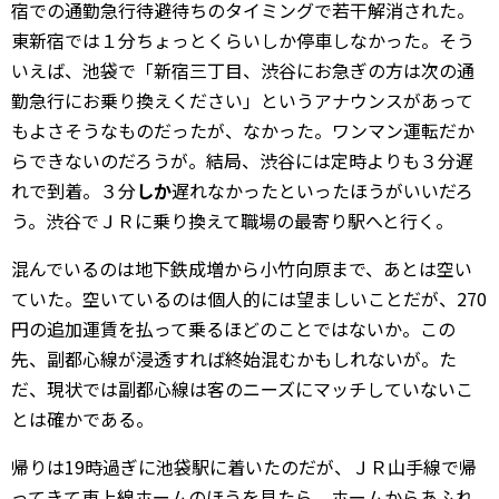
宿での通勤急行待避待ちのタイミングで若干解消された。
東新宿では１分ちょっとくらいしか停車しなかった。そう
いえば、池袋で「新宿三丁目、渋谷にお急ぎの方は次の通
勤急行にお乗り換えください」というアナウンスがあって
もよさそうなものだったが、なかった。ワンマン運転だか
らできないのだろうが。結局、渋谷には定時よりも３分遅
れで到着。３分
しか
遅れなかったといったほうがいいだろ
う。渋谷でＪＲに乗り換えて職場の最寄り駅へと行く。
混んでいるのは地下鉄成増から小竹向原まで、あとは空い
ていた。空いているのは個人的には望ましいことだが、270
円の追加運賃を払って乗るほどのことではないか。この
先、副都心線が浸透すれば終始混むかもしれないが。た
だ、現状では副都心線は客のニーズにマッチしていないこ
とは確かである。
帰りは19時過ぎに池袋駅に着いたのだが、ＪＲ山手線で帰
ってきて東上線ホームのほうを見たら、ホームからあふれ