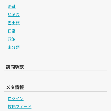
路眺
鳥瞰図
巴士旅
日常
政治
未分類
訪問駅数
メタ情報
ログイン
投稿フィード