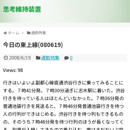
思考維持装置
ホーム
通勤特集
今日の東上線(080619)
2008/6/19
通勤特集
0
Views: 98
行きはいよいよ副都心線直通渋谷行きに乗ってみることに
する。７時41分発。７時30分過ぎに志木駅に着いた。渋谷
行きを待っている人はほとんどいなかった。７時36分発の
普通池袋行きを見送ると、７時46分発普通池袋行きを待つ
人の行列ができはじめる。渋谷行きを待つ列もできるもの
の、そのうち７時46分発を待つ行列のほうが長くなってく
る。列車が入線してきたので乗り込む。席はまだだいぶ空