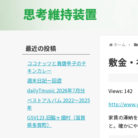
思考維持装置
ホーム
最近の投稿
敷金・
ココナッツと青唐辛子のチ
キンカレー
週末日記ー回遊
dailyTmusic 2026年7月分
Views: 142
ベストアルバム 2022～2025
http://www.
年
GSV123.旧脇ヶ畑村（滋賀
家賃の滞納を
県多賀町）
と。確かにや