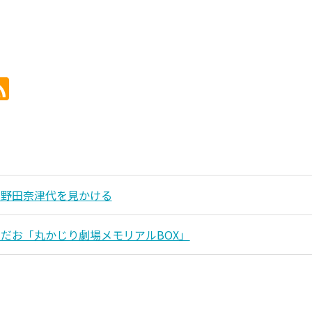
石野田奈津代を見かける
だお「丸かじり劇場メモリアルBOX」