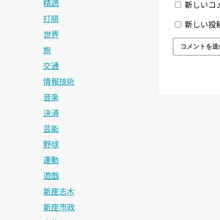
精読
新しいコ
打順
新しい投
世界
旅
交通
情報技術
音楽
決済
芸能
野球
運動
遊戯
新座志木
新座市政