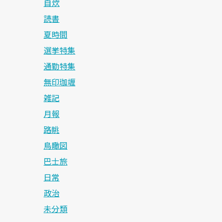
自炊
読書
夏時間
選挙特集
通勤特集
無印珈竰
雑記
月報
路眺
鳥瞰図
巴士旅
日常
政治
未分類