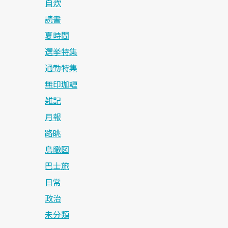
自炊
読書
夏時間
選挙特集
通勤特集
無印珈竰
雑記
月報
路眺
鳥瞰図
巴士旅
日常
政治
未分類