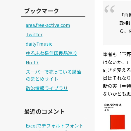
ブックマーク
「自
政権
area.free-active.com
ら、
Twitter
dailyTmusic
ゆるふわ系無印良品巡り
筆者も「下野
はないか。」
No.17
向きを変える
スーパーで売っている醤油
員はそれなり
のまとめサイト
断の実（＝特
政治情報ライブラリ
ないかとも思
最近のコメント
Excelでデフォルトフォント