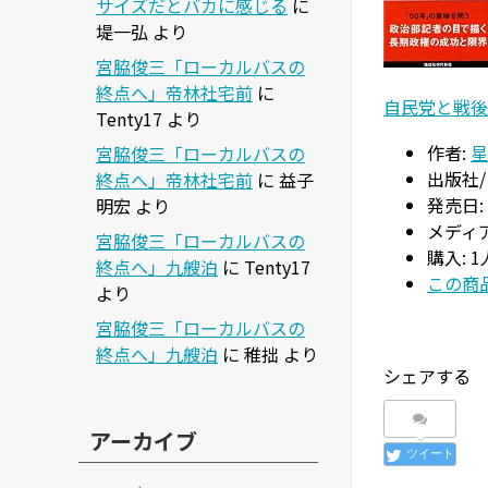
サイズだとバカに感じる
に
堤一弘
より
宮脇俊三「ローカルバスの
終点へ」帝林社宅前
に
自民党と戦後
Tenty17
より
作者:
星
宮脇俊三「ローカルバスの
出版社/
終点へ」帝林社宅前
に
益子
発売日:
明宏
より
メディア
宮脇俊三「ローカルバスの
購入
: 
終点へ」九艘泊
に
Tenty17
この商品
より
宮脇俊三「ローカルバスの
終点へ」九艘泊
に
稚拙
より
シェアする
アーカイブ
ツイート