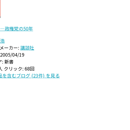
―政権党の50年
浩
メーカー:
講談社
2005/04/19
:
新書
1人
クリック
: 68回
を含むブログ (23件) を見る