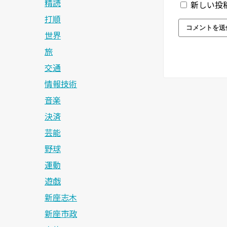
精読
新しい投
打順
世界
旅
交通
情報技術
音楽
決済
芸能
野球
運動
遊戯
新座志木
新座市政