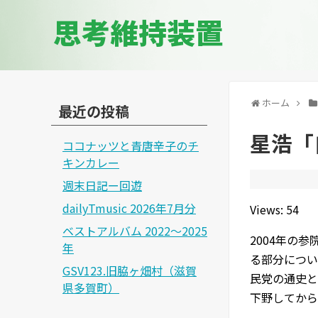
思考維持装置
ホーム
最近の投稿
星浩「
ココナッツと青唐辛子のチ
キンカレー
週末日記ー回遊
dailyTmusic 2026年7月分
Views: 54
ベストアルバム 2022～2025
2004年の
年
る部分につい
GSV123.旧脇ヶ畑村（滋賀
民党の通史と
県多賀町）
下野してから