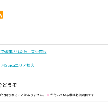
疑で逮捕された阪上善秀市長
３月Suicaエリア拡大
をどうぞ
が公開されることはありません。
※
が付いている欄は必須項目です