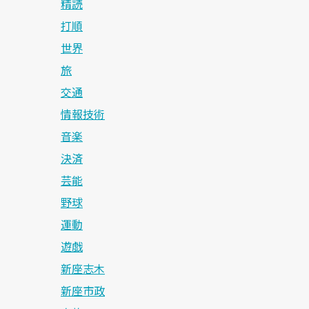
精読
打順
世界
旅
交通
情報技術
音楽
決済
芸能
野球
運動
遊戯
新座志木
新座市政