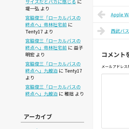
サイズだとバカに感じる
に
堤一弘
より
Apple
宮脇俊三「ローカルバスの
終点へ」帝林社宅前
に
西武バ
Tenty17
より
宮脇俊三「ローカルバスの
終点へ」帝林社宅前
に
益子
コメント
明宏
より
宮脇俊三「ローカルバスの
メールアドレス
終点へ」九艘泊
に
Tenty17
より
宮脇俊三「ローカルバスの
終点へ」九艘泊
に
稚拙
より
アーカイブ