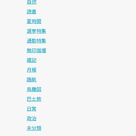
自炊
読書
夏時間
選挙特集
通勤特集
無印珈竰
雑記
月報
路眺
鳥瞰図
巴士旅
日常
政治
未分類