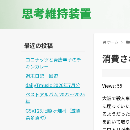
思考維持装置
ホーム
最近の投稿
消費さ
ココナッツと青唐辛子のチ
キンカレー
週末日記ー回遊
dailyTmusic 2026年7月分
Views: 55
ベストアルバム 2022～2025
大阪で殺人事
年
に座っていた
GSV123.旧脇ヶ畑村（滋賀
るようだった
県多賀町）
を割いて取り
ニワトリが先