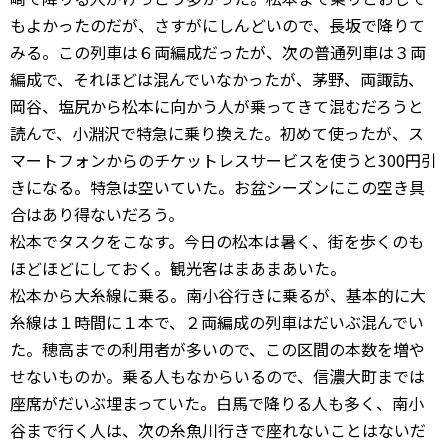
もよかったのだが、さすがにしんどいので、長坂で降りて
みる。この列車は６両編成だったが、次の普通列車は３両
編成で、それほどは混んでいなかったが、茅野、両諏訪、
岡谷、塩尻から松本に向かう人が乗ってきて混むだろうと
読んで、小淵沢で特急に乗り換えた。初めて使ったが、ス
マートフォンからのチケットレスサービスを使うと300円引
きになる。特急は空いていた。お盆シーズンにこの空き具
合はあり得ないだろう。
松本でタスクをこなす。今日の松本は暑く、街を歩くのも
ほどほどにしておく。観光客はまあまあいた。
松本から大糸線に乗る。南小谷行きに乗るが、基本的に大
糸線は１時間に１本で、２両編成の列車はだいぶ混んでい
た。穂高までの利用者が多いので、この区間の本数を増や
せないものか。乗る人もなからいるので、信濃大町までは
座席がだいぶ埋まっていた。白馬で降りる人も多く、南小
谷まで行く人は、次の糸魚川行きで座れないことはないだ