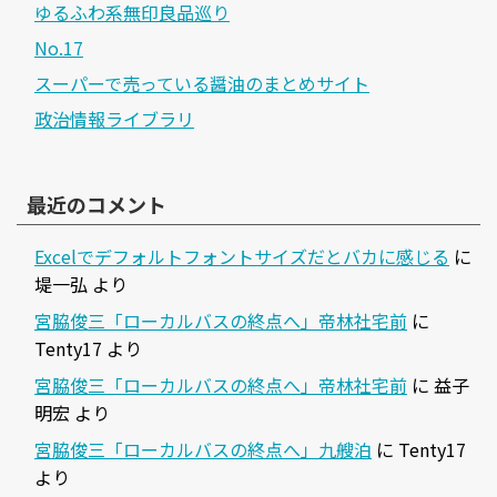
ゆるふわ系無印良品巡り
No.17
スーパーで売っている醤油のまとめサイト
政治情報ライブラリ
最近のコメント
Excelでデフォルトフォントサイズだとバカに感じる
に
堤一弘
より
宮脇俊三「ローカルバスの終点へ」帝林社宅前
に
Tenty17
より
宮脇俊三「ローカルバスの終点へ」帝林社宅前
に
益子
明宏
より
宮脇俊三「ローカルバスの終点へ」九艘泊
に
Tenty17
より