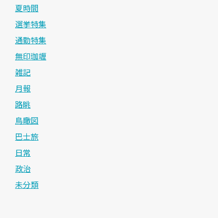
夏時間
選挙特集
通勤特集
無印珈竰
雑記
月報
路眺
鳥瞰図
巴士旅
日常
政治
未分類