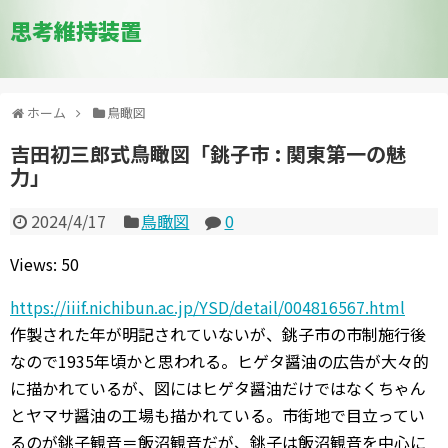
思考維持装置
ホーム
鳥瞰図
吉田初三郎式鳥瞰図「銚子市 : 関東第一の魅
力」
2024/4/17
鳥瞰図
0
Views: 50
https://iiif.nichibun.ac.jp/YSD/detail/004816567.html
作製された年が明記されていないが、銚子市の市制施行後
なので1935年頃かと思われる。ヒゲタ醤油の広告が大々的
に描かれているが、図にはヒゲタ醤油だけではなくちゃん
とヤマサ醤油の工場も描かれている。市街地で目立ってい
るのが銚子観音＝飯沼観音だが、銚子は飯沼観音を中心に