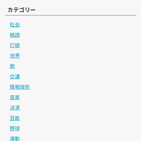
カテゴリー
社会
精読
打順
世界
旅
交通
情報技術
音楽
決済
芸能
野球
運動