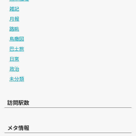
雑記
月報
路眺
鳥瞰図
巴士旅
日常
政治
未分類
訪問駅数
メタ情報