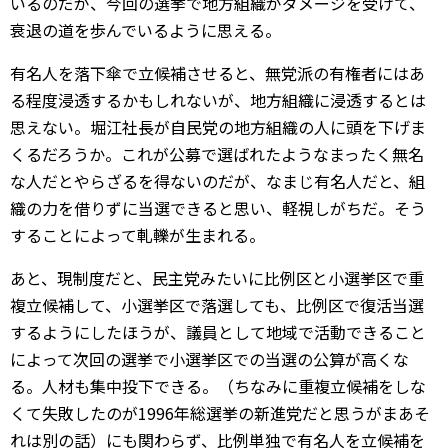
いるのだが、今回の選挙で地方組織がダメージを受けて、
衰退の道を歩んでいるように思える。
有名人を落下傘で立候補させると、無党派の有権者にはあ
る程度浸透するかもしれないが、地方組織に浸透するとは
思えない。堀江社長が自民党の地方組織の人に頭を下げま
くるだろうか。これが公募で選ばれたようなまったく無名
な人だとやらざるを得ないのだが、なまじ有名人だと、組
織の力を借りずに当選できると思い、軽視しがちだ。そう
することによって軋轢が生まれる。
あと、現制度だと、民主党みたいに比例区と小選挙区で重
複立候補して、小選挙区で落選しても、比例区で復活当選
するようにしたほうが、議員として地域で活動できること
によって次回の選挙で小選挙区での当選の公算が高くな
る。人材も集中投下できる。（ちなみに重複立候補をしな
くて失敗したのが1996年総選挙の新進党だと思うがまあそ
れは別の話）にも関わらず、比例単独で有名人を立候補を