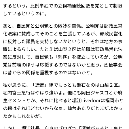
するという。比例単独での立候補連続回数を党として制限
しているというのに。
あと、自民党と公明党との微妙な関係。公明党は郵政民営
化法案に賛成してそのことを主張しているが、郵政民営化
に反対した議員を支持しないかというと、それは地方の事
情によるらしい。たとえば山梨２区は前職は郵政民営化法
案に反対して、自民党も「刺客」を擁立しているが、公明
党は前職のほうは応援するのではないかと思う。創価学会
は昔からの関係を重視するのではないかと。
私が思うに、「造反」組でもっとも盤石なのは山梨２区。
堀内富士急行はやはり強いよ。他にも岡田ジャスコとか麻
生セメントとか、それに比べると堀江Livedoorは福岡市と
の縁はそれほどないからなぁ。仙台あたりだとまだよかっ
たかもしれないが。
しかし、堀江社長。自身のブログで「選挙があると工事と