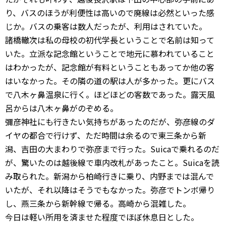
り、バスのほうが利便性は高いので廃線は必然といった感
じか。バスの乗客は数人だったが、利用はされていた。
諸橋轍次は私の母校の初代学長ということで名前は知って
いた。立派な記念館ということで地元に慕われていること
はわかったが、記念館が有料ということもあってか他の客
はいなかった。その隣の道の駅は人が多かった。更にバス
で八木ヶ鼻温泉に行く。ほどほどの客数であった。露天風
呂からは八木ヶ鼻がのぞめる。
彌彦神社にも行きたい気持ちがあったのだが、弥彦線のダ
イヤの都合で行けず、ただ時間は余るので東三条から新
潟、吉田の大まわりで弥彦まで行った。Suicaで乗れるのだ
が、驚いたのは越後線で車内改札があったこと。Suicaを読
み取られた。新潟から柏崎行きに乗り、内野までは混んで
いたが、それ以降はそうでもなかった。弥彦でトンボ帰り
し、燕三条から新幹線で帰る。高崎から混雑した。
今日は軽い所用を済ませた程度でほぼ休息日とした。