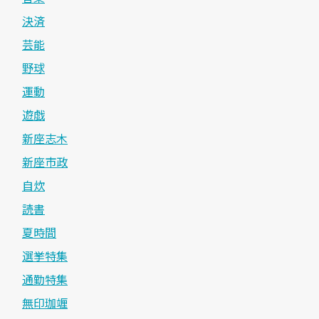
決済
芸能
野球
運動
遊戯
新座志木
新座市政
自炊
読書
夏時間
選挙特集
通勤特集
無印珈竰