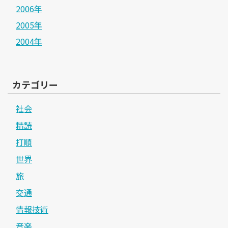
2006年
2005年
2004年
カテゴリー
社会
精読
打順
世界
旅
交通
情報技術
音楽