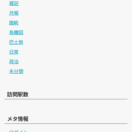
雑記
月報
路眺
鳥瞰図
巴士旅
日常
政治
未分類
訪問駅数
メタ情報