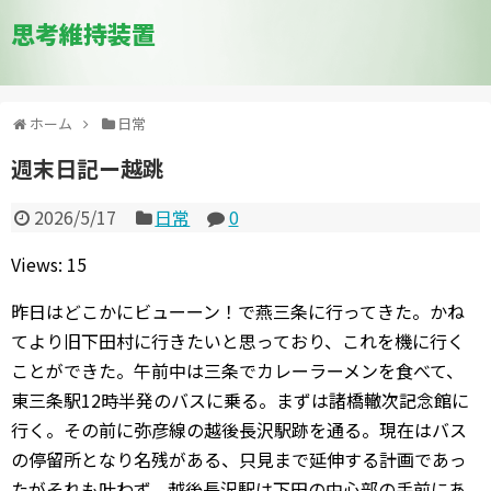
思考維持装置
ホーム
日常
週末日記ー越跳
2026/5/17
日常
0
Views: 15
昨日はどこかにビューーン！で燕三条に行ってきた。かね
てより旧下田村に行きたいと思っており、これを機に行く
ことができた。午前中は三条でカレーラーメンを食べて、
東三条駅12時半発のバスに乗る。まずは諸橋轍次記念館に
行く。その前に弥彦線の越後長沢駅跡を通る。現在はバス
の停留所となり名残がある、只見まで延伸する計画であっ
たがそれも叶わず、越後長沢駅は下田の中心部の手前にあ