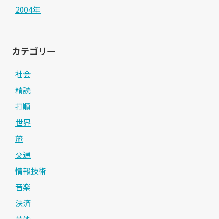
2004年
カテゴリー
社会
精読
打順
世界
旅
交通
情報技術
音楽
決済
芸能