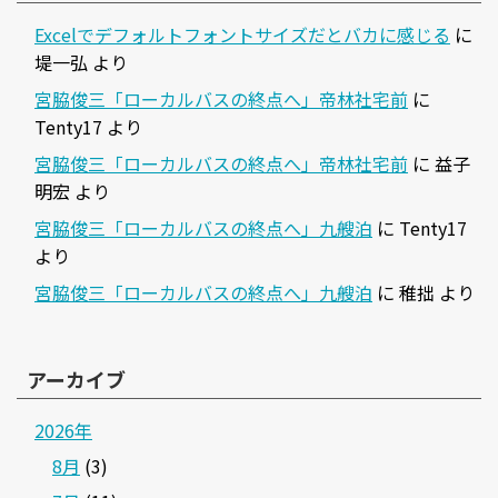
Excelでデフォルトフォントサイズだとバカに感じる
に
堤一弘
より
宮脇俊三「ローカルバスの終点へ」帝林社宅前
に
Tenty17
より
宮脇俊三「ローカルバスの終点へ」帝林社宅前
に
益子
明宏
より
宮脇俊三「ローカルバスの終点へ」九艘泊
に
Tenty17
より
宮脇俊三「ローカルバスの終点へ」九艘泊
に
稚拙
より
アーカイブ
2026年
8月
(3)