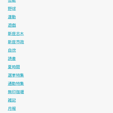
野球
運動
遊戯
新座志木
新座市政
自炊
読書
夏時間
選挙特集
通勤特集
無印珈竰
雑記
月報