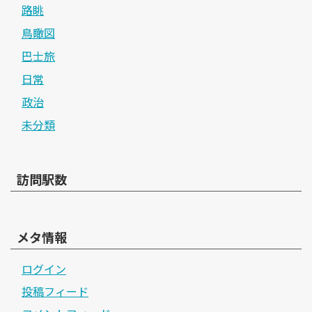
路眺
鳥瞰図
巴士旅
日常
政治
未分類
訪問駅数
メタ情報
ログイン
投稿フィード