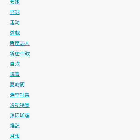
芸能
野球
運動
遊戯
新座志木
新座市政
自炊
読書
夏時間
選挙特集
通勤特集
無印珈竰
雑記
月報