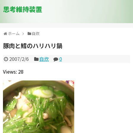
思考維持装置
ホーム
自炊
豚肉と鱈のハリハリ鍋
2007/2/6
自炊
0
Views: 28