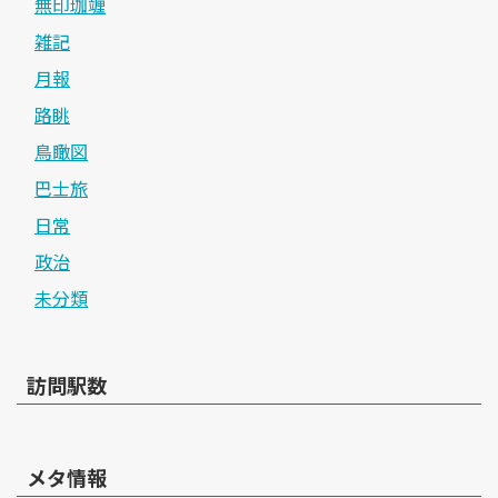
無印珈竰
雑記
月報
路眺
鳥瞰図
巴士旅
日常
政治
未分類
訪問駅数
メタ情報