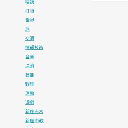
精読
打順
世界
旅
交通
情報技術
音楽
決済
芸能
野球
運動
遊戯
新座志木
新座市政