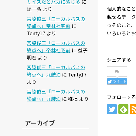
サイズだとバカに感じる
に
個人的なこと
堤一弘
より
載せるデータ
宮脇俊三「ローカルバスの
っそのこと、
終点へ」帝林社宅前
に
Tenty17
より
いろいろとお
宮脇俊三「ローカルバスの
終点へ」帝林社宅前
に
益子
明宏
より
シェアする
宮脇俊三「ローカルバスの
終点へ」九艘泊
に
Tenty17
より
ツイート
宮脇俊三「ローカルバスの
フォローする
終点へ」九艘泊
に
稚拙
より
アーカイブ