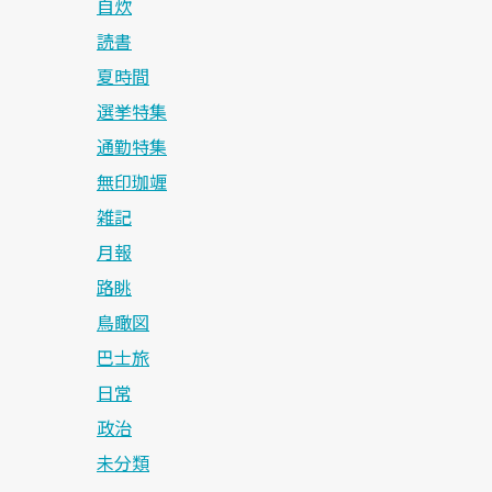
自炊
読書
夏時間
選挙特集
通勤特集
無印珈竰
雑記
月報
路眺
鳥瞰図
巴士旅
日常
政治
未分類