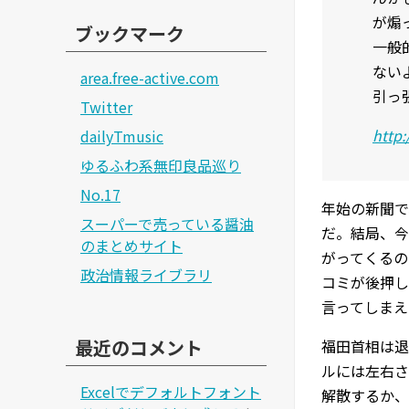
が煽
ブックマーク
一般
ない
area.free-active.com
引っ
Twitter
http
dailyTmusic
ゆるふわ系無印良品巡り
No.17
年始の新聞で
スーパーで売っている醤油
だ。結局、今
のまとめサイト
がってくるの
政治情報ライブラリ
コミが後押し
言ってしまえ
最近のコメント
福田首相は退
ルには左右さ
Excelでデフォルトフォント
解散するか、