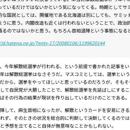
っているだけではないかという気になってくる。時期としてサ
的な国民としては、開催地である北海道は別にしても、サミッ
ように思う。内閣改造も近くは行われないということで、政治
張るのではないかと思う。もちろん首相退陣という事態になる
://d.hatena.ne.jp/Tenty-17/20080106/1199620144
、今年解散総選挙が行われる、という前提で書かれた記事をい
年は解散総選挙はなさそうだ。マスコミとしては、選挙という
だから、選挙をやってほしいと思っているのだろうが、そもそも
して自民党が大勝したことで、解散総選挙を先延ばしにするこ
ばその行為の結果が現状を作り出しているだけのことである。
陣して、麻生首相になったが、解散というカードを安易にきる
れず、そのときの状況を総合的に判断して決断してくるのでは
と予想を立てること自体が無意味なことかもしれない。