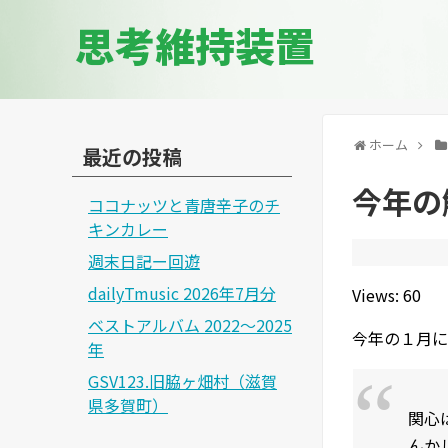
思考維持装置
ホーム
最近の投稿
今年の
ココナッツと青唐辛子のチ
キンカレー
週末日記ー回遊
dailyTmusic 2026年7月分
Views: 60
ベストアルバム 2022～2025
今年の１月に
年
GSV123.旧脇ヶ畑村（滋賀
県多賀町）
関心
んか