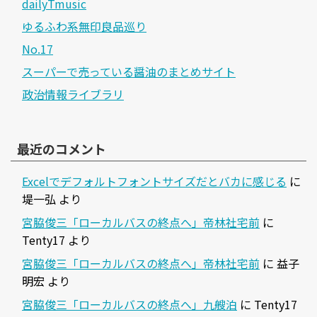
dailyTmusic
ゆるふわ系無印良品巡り
No.17
スーパーで売っている醤油のまとめサイト
政治情報ライブラリ
最近のコメント
Excelでデフォルトフォントサイズだとバカに感じる
に
堤一弘
より
宮脇俊三「ローカルバスの終点へ」帝林社宅前
に
Tenty17
より
宮脇俊三「ローカルバスの終点へ」帝林社宅前
に
益子
明宏
より
宮脇俊三「ローカルバスの終点へ」九艘泊
に
Tenty17