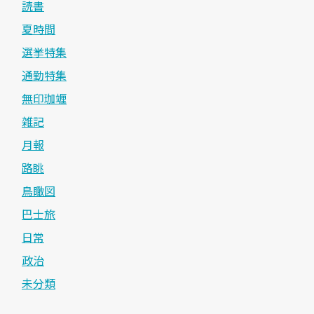
読書
夏時間
選挙特集
通勤特集
無印珈竰
雑記
月報
路眺
鳥瞰図
巴士旅
日常
政治
未分類