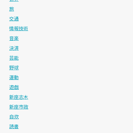
旅
交通
情報技術
音楽
決済
芸能
野球
運動
遊戯
新座志木
新座市政
自炊
読書