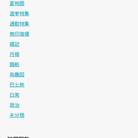
夏時間
選挙特集
通勤特集
無印珈竰
雑記
月報
路眺
鳥瞰図
巴士旅
日常
政治
未分類