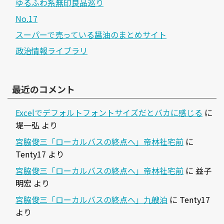
ゆるふわ系無印良品巡り
No.17
スーパーで売っている醤油のまとめサイト
政治情報ライブラリ
最近のコメント
Excelでデフォルトフォントサイズだとバカに感じる
に
堤一弘
より
宮脇俊三「ローカルバスの終点へ」帝林社宅前
に
Tenty17
より
宮脇俊三「ローカルバスの終点へ」帝林社宅前
に
益子
明宏
より
宮脇俊三「ローカルバスの終点へ」九艘泊
に
Tenty17
より