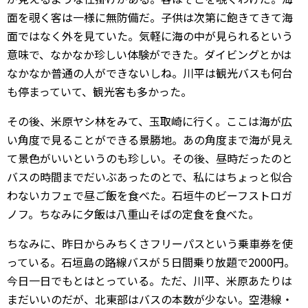
面を覗く客は一様に無防備だ。子供は次第に飽きてきて海
面ではなく外を見ていた。気軽に海の中が見られるという
意味で、なかなか珍しい体験ができた。ダイビングとかは
なかなか普通の人ができないしね。川平は観光バスも何台
も停まっていて、観光客も多かった。
その後、米原ヤシ林をみて、玉取崎に行く。ここは海が広
い角度で見ることができる景勝地。あの角度まで海が見え
て景色がいいというのも珍しい。その後、昼時だったのと
バスの時間までだいぶあったのとで、私にはちょっと似合
わないカフェで昼ご飯を食べた。石垣牛のビーフストロガ
ノフ。ちなみに夕飯は八重山そばの定食を食べた。
ちなみに、昨日からみちくさフリーパスという乗車券を使
っている。石垣島の路線バスが５日間乗り放題で2000円。
今日一日でもとはとっている。ただ、川平、米原あたりは
まだいいのだが、北東部はバスの本数が少ない。空港線・