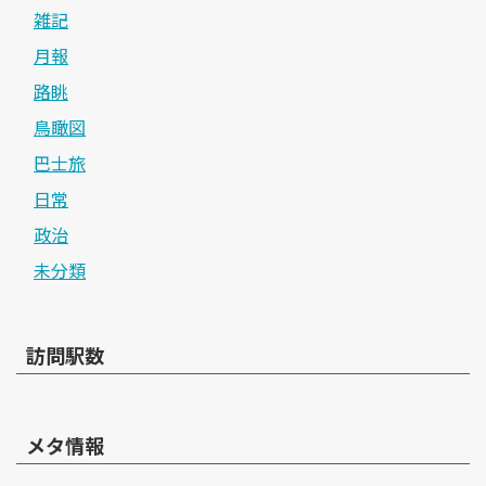
雑記
月報
路眺
鳥瞰図
巴士旅
日常
政治
未分類
訪問駅数
メタ情報