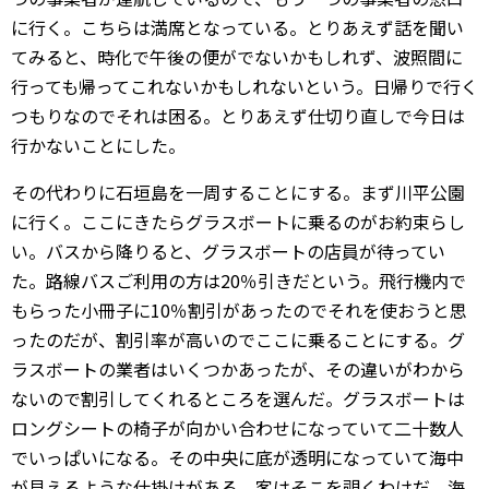
に行く。こちらは満席となっている。とりあえず話を聞い
てみると、時化で午後の便がでないかもしれず、波照間に
行っても帰ってこれないかもしれないという。日帰りで行く
つもりなのでそれは困る。とりあえず仕切り直しで今日は
行かないことにした。
その代わりに石垣島を一周することにする。まず川平公園
に行く。ここにきたらグラスボートに乗るのがお約束らし
い。バスから降りると、グラスボートの店員が待ってい
た。路線バスご利用の方は20％引きだという。飛行機内で
もらった小冊子に10％割引があったのでそれを使おうと思
ったのだが、割引率が高いのでここに乗ることにする。グ
ラスボートの業者はいくつかあったが、その違いがわから
ないので割引してくれるところを選んだ。グラスボートは
ロングシートの椅子が向かい合わせになっていて二十数人
でいっぱいになる。その中央に底が透明になっていて海中
が見えるような仕掛けがある。客はそこを覗くわけだ。海