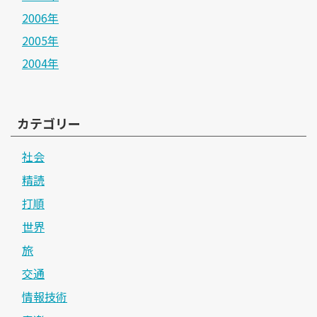
2006年
2005年
2004年
カテゴリー
社会
精読
打順
世界
旅
交通
情報技術