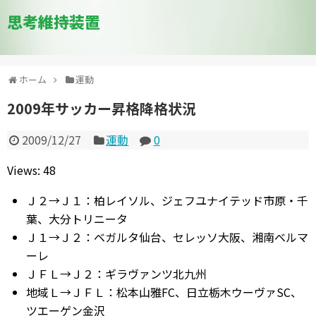
思考維持装置
ホーム
運動
2009年サッカー昇格降格状況
2009/12/27
運動
0
Views: 48
Ｊ２→Ｊ１：柏レイソル、ジェフユナイテッド市原・千
葉、大分トリニータ
Ｊ１→Ｊ２：ベガルタ仙台、セレッソ大阪、湘南ベルマ
ーレ
ＪＦＬ→Ｊ２：ギラヴァンツ北九州
地域Ｌ→ＪＦＬ：松本山雅FC、日立栃木ウーヴァSC、
ツエーゲン金沢