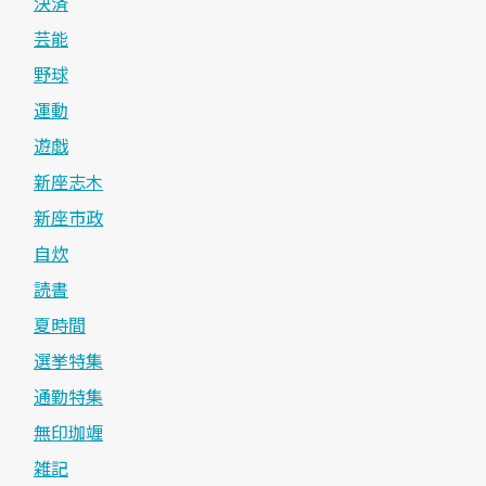
決済
芸能
野球
運動
遊戯
新座志木
新座市政
自炊
読書
夏時間
選挙特集
通勤特集
無印珈竰
雑記