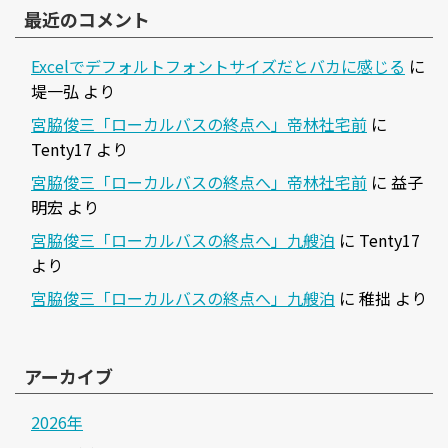
最近のコメント
Excelでデフォルトフォントサイズだとバカに感じる
に
堤一弘
より
宮脇俊三「ローカルバスの終点へ」帝林社宅前
に
Tenty17
より
宮脇俊三「ローカルバスの終点へ」帝林社宅前
に
益子
明宏
より
宮脇俊三「ローカルバスの終点へ」九艘泊
に
Tenty17
より
宮脇俊三「ローカルバスの終点へ」九艘泊
に
稚拙
より
アーカイブ
2026年