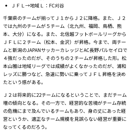
ＪＦＬ→地域Ｌ：FC刈谷
千葉県のチームが揃ってＪ１からＪ２に降格。また、Ｊ２
では九州のチームが５チーム（北九州、福岡、鳥栖、熊
本、大分）になる。また、北信越フットボールリーグから
ＪＦＬに２チーム（松本、金沢）が昇格。今まで、両チー
ムと新潟のJAPANサッカーカレッジとAC長野パルセイロで
４強だったのだが、そのうちの２チームが昇格した形。松
本山雅は地域リーグでは成績がよくなかったのだが、浦和
レッズに勝つなど、急速に勢いに乗ってＪＦＬ昇格を決め
たという感がある。
Ｊ２は将来的に22チームになるということで、まだチーム
増の傾向となる。その一方で、経営的な苦境がチーム存続
の危機にまで及んでいるチームもあり、身の丈にあった経
営というか、適正なチーム規模を見誤らない経営が重要に
なってくるのだろう。