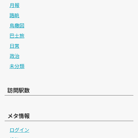
月報
路眺
鳥瞰図
巴士旅
日常
政治
未分類
訪問駅数
メタ情報
ログイン