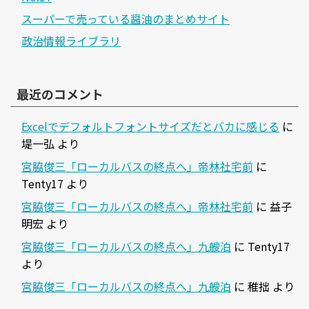
スーパーで売っている醤油のまとめサイト
政治情報ライブラリ
最近のコメント
Excelでデフォルトフォントサイズだとバカに感じる
に
堤一弘
より
宮脇俊三「ローカルバスの終点へ」帝林社宅前
に
Tenty17
より
宮脇俊三「ローカルバスの終点へ」帝林社宅前
に
益子
明宏
より
宮脇俊三「ローカルバスの終点へ」九艘泊
に
Tenty17
より
宮脇俊三「ローカルバスの終点へ」九艘泊
に
稚拙
より