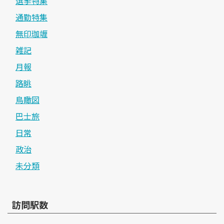
選挙特集
通勤特集
無印珈竰
雑記
月報
路眺
鳥瞰図
巴士旅
日常
政治
未分類
訪問駅数