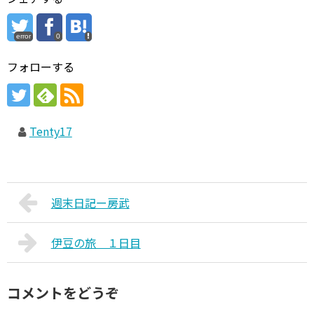
error
0
フォローする
Tenty17
週末日記ー房武
伊豆の旅 １日目
コメントをどうぞ