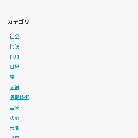
カテゴリー
社会
精読
打順
世界
旅
交通
情報技術
音楽
決済
芸能
野球