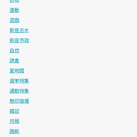
運動
遊戯
新座志木
新座市政
自炊
読書
夏時間
選挙特集
通勤特集
無印珈竰
雑記
月報
路眺