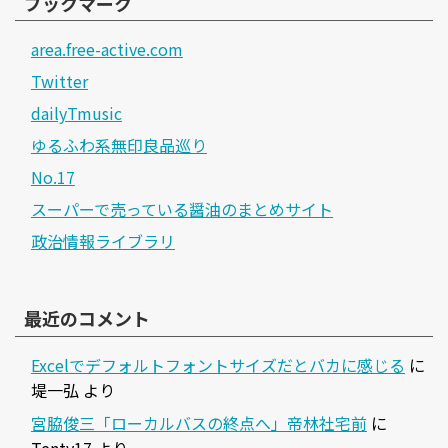
ブックマーク
area.free-active.com
Twitter
dailyTmusic
ゆるふわ系無印良品巡り
No.17
スーパーで売っている醤油のまとめサイト
政治情報ライブラリ
最近のコメント
Excelでデフォルトフォントサイズだとバカに感じる
に
堤一弘
より
宮脇俊三「ローカルバスの終点へ」帝林社宅前
に
Tenty17
より