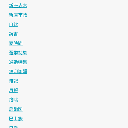
新座志木
新座市政
自炊
読書
夏時間
選挙特集
通勤特集
無印珈竰
雑記
月報
路眺
鳥瞰図
巴士旅
日常